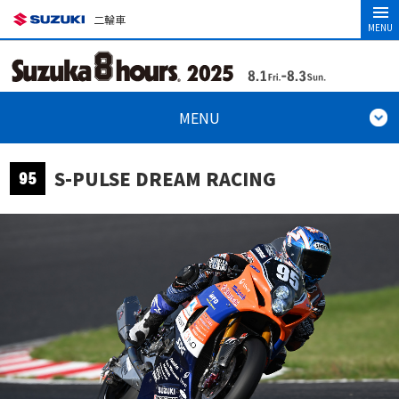
二輪車
MENU
MENU
S-PULSE DREAM RACING
95