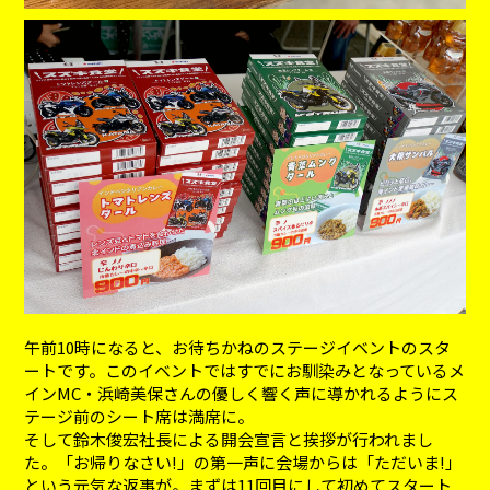
午前10時になると、お待ちかねのステージイベントのスタ
ートです。このイベントではすでにお馴染みとなっているメ
インMC・浜崎美保さんの優しく響く声に導かれるようにス
テージ前のシート席は満席に。
そして鈴木俊宏社長による開会宣言と挨拶が行われまし
た。「お帰りなさい!」の第一声に会場からは「ただいま!」
という元気な返事が。まずは11回目にして初めてスタート