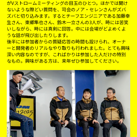
がVストロームミーティングの目玉のひとつ。ほかでは聞け
ないような際どい質問を、司会のノア・セレンさんがズバ
ズバと切り込みます。するとチーフエンジニアである加藤幸
生さん、東郷隼也さん、鈴木一立さんの3人が、時には苦笑
いしながら、時には真剣に回答。中には会場がどよめくよ
うな話が飛び出したりします。
後半には参加者からの質疑応答の時間も設けられ、オーナ
ーと開発者のリアルなやり取りも行われました。とても興味
深い内容なのですが、こればかりは参加した人だけの特別
なもの。興味がある方は、来年ぜひ参加してください。