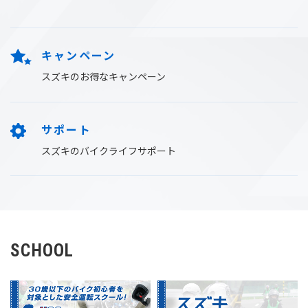
ご来場ありがとうございました。
キャンペーン期間内に対象機種の新車（国内認定車
フォトレポート、スズキ推しバイク総選挙の結果発
※）をご購入されたお客様へ、「モーターサイクル
表を公開致しました。
アクセサリーカタログ」掲載のジクサーシリーズに
車体装着できる20,000円（税込）の用品クーポン
2025.4.21
キャンペーン
をプレゼント
スズキのお得なキャンペーン
Vストロームミーティング2024
2026.7.1
ご来場ありがとうございました。
【製品リリース情報：GSX-S1000GX】
イベントレポートを公開しました。
スポーツライディングからコンフォートな走りにも
2024.11.20
対応するグランドクロスオーバー GSX-S1000GX
サポート
2026年モデル登場。
GSX-S/Rミーティング2024
スズキのバイクライフサポート
2026.4.15
ご来場いただきありがとうございました。イベント
【製品リリース情報：GSX-8S】
レポートを公開いたしました。
無限の可能性。無限の楽しみ。新時代のネイキッド
2024.10.28
ストリートファイター GSX-8S 2026年モデル登
場。
KATANAミーティング2024
2026.4.7
KATANAミーティング2024
SCHOOL
イベントレポートを公開しました。
【製品リリース情報：GSX-8R】
2024.09.20
1台で幅広いライディングを楽しめるスポーツバイ
ク。GSX-8R 2026年モデル登場。
第14回隼駅まつり
2026.4.7