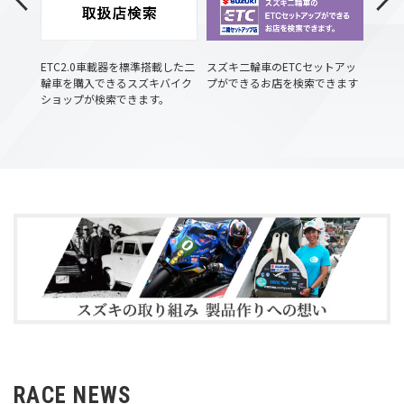
Vストロームミーティング2023
ご来場ありがとうございました。
ズキバ
ETC2.0車載器を標準搭載した二
スズキ二輪車のETCセットアッ
NHK
イベントレポートを公開しました。
会いた
輪車を購入できるスズキバイク
プができるお店を検索できます
「魔改
2023.11.22
ショップが検索できます。
とし
紹介
KATANAミーティング2023
ご来場ありがとうございました。
イベントレポートを公開しました。
2023.09.22
第13回隼駅まつり
ご来場ありがとうございました。
イベントレポートを公開しました。
2023.08.30
2023鈴鹿8時間耐久ロードレース
スズキチームへのご声援ありがとうございました。
レースレポートを公開しました。
2023.08.06
RACE NEWS