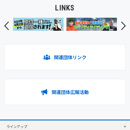
KATANAミーティング2022
LINKS
ご来場ありがとうございました。
イベントレポートを公開いたしました。
2022.9.30
スズキWEBモーターサイクルショー2022
今年は、会場とWEBの同時開催！
スズキブースから“旅にでよう。”
2022.3.14
関連団体リンク
KATANAミーティング2021
KATANAビッグフラッグプロジェクト
大型フラッグ完成のお知らせ。
2021.12.27
関連団体広報活動
V-Strom 旅するフラッグ
V-Stromユーザーの皆様とフラッグが旅をする「V-
Strom 旅するフラッグ」イベント開催のお知らせ。
2021.12.4
Vストロームミーティング2021
ラインアップ