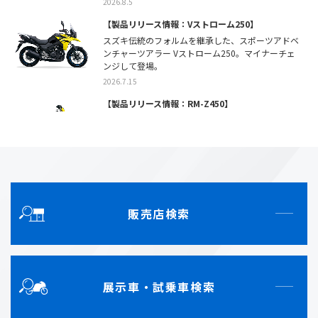
2026.8.5
【製品リリース情報：Vストローム250】
KATANAミーティング2025
スズキ伝統のフォルムを継承した、スポーツアドベ
ご来場いただきありがとうございました。
ンチャーツアラー Vストローム250。マイナーチェ
イベントレポートを公開しました。
ンジして登場。
2025.09.24
2026.7.15
第15回 隼駅まつり
【製品リリース情報：RM-Z450】
ご来場いただきありがとうございました。
スズキ独特のクチバシをイメージさせる「BEAK
イベントレポートを公開しました。
DNA」を継承。RM-Z450 2027年モデル発売。
2025.8.20
2026.7.8
【製品リリース情報：RM-Z250】
スズキモーターサイクルコレクション2025
「走る、曲がる、止まる」の高次元でのバランス。
岡山・福岡・神奈川すべての日程を終了しました。
RM-Z250 2027年モデル発売。
ご来場いただきありがとうございました。
販売店検索
2026.7.8
2025.07.22
【製品リリース情報：GSX-R1000R】
2025鈴鹿8時間耐久ロードレース
バイクの基本性能を磨き上げ、高次元でバランスさ
せたスーパースポーツモデル GSX-R1000R 新登
鈴鹿8耐スペシャルサイトを更新しました。
場。
2025.07.03
展示車・試乗車検索
2026.7.2
モーターサイクルショー2025
【ジクサー用品20,000円分サポートキャンペーン】