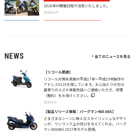
2026年の開催日程が決定いたしました。
2026.6.19
2026鈴鹿8時間耐久ロードレース
スペシャルサイトを公開しました。
2026.6.8
モーターサイクルショー2026
NEWS
全てのニュースを見る
ご来場ありがとうございました。
フォトレポートを公開しました。
【リコール関連】
2026.4.21
リコール対策未実施の平成17年～平成19年製作の
Vストロームミーティング2025
アドレスV125を探しています。お心当たりの方は
最寄りのスズキ車販売店へご連絡いただき、修理
ご来場いただきありがとうございました。
（無料）をお受けください。
イベントレポートを公開しました。
2026.8.5
2025.11.21
【製品リリース情報：バーグマン400 ABS】
GSX-S/Rミーティング2025
さまざまなシーンに映えるスタイリッシュなデザイ
ご来場いただきありがとうございました。
ンが、ワンランク上の悦びを与えてくれる。バーグ
イベントレポートを公開しました。
マン400ABS 2027年モデル登場。
2025.11.04