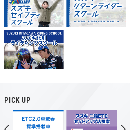
ご来場ありがとうございました。
イベントレポートを公開しました。
2024.08.9
スズキモーターサイクルコレクション2024
広島・福岡・香川・宮城 すべての日程を終了しまし
た。
ご来場いただきありがとうございました。
2024.06.17
モーターサイクルショー2024
大阪・東京・名古屋すべての日程終了しました。
ご来場いただきありがとうございました。
会場写真を公開しました。
2024.04.11
Vストロームロケーションマップ
PICK UP
Vストロームユーザー参加型のイベント「Vストロー
ムロケーションマップ」のHPを公開いたしまし
た。
開催期間：2024年2月9日～V-Strom Meeting 2024
まで
2024.02.02