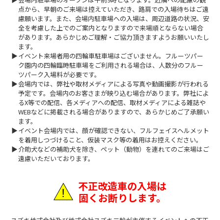
点から、早朝のご来場は控えていただき、路肩での入場待ちはご遠
慮願います。また、会場内駐車場への入場は、周辺道路の状況、安
全を考慮した上でのご案内となりますので来場順とならない場合
があります。あらかじめご理解・ご協力頂きますようお願いいたし
ます。
▶
イベント来場者用の四輪車駐車場はございません。フルーツパー
ク園内の四輪臨時駐車場をご利用される場合は、人数分のフルー
ツパーク入場料が必要です。
▶
会場内では、弊社や取材メディアによる写真や動画撮影が行われる
予定です。会場内のお客さまが映り込む場合があります。弊社によ
るX等での配信、各メディアへの配信、取材メディアによる雑誌や
WEBなどに掲載される場合がありますので、あらかじめご了承願い
ます。
▶
イベント会場内では、顔が確認できない、フルフェイスヘルメット
を着用しつづけること、仮装マスク等の着用はお控えください。
▶
介助犬などの補助犬を除き、ペット（動物）を連れてのご来場はご
遠慮いただいております。
不正改造車の入場は
固くお断りします。