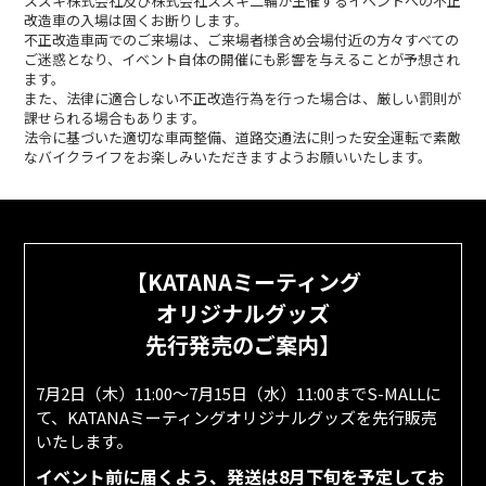
スズキ株式会社及び株式会社スズキ二輪が主催するイベントへの不正
改造車の入場は固くお断りします。
不正改造車両でのご来場は、ご来場者様含め会場付近の方々すべての
ご迷惑となり、イベント自体の開催にも影響を与えることが予想され
ます。
また、法律に適合しない不正改造行為を行った場合は、厳しい罰則が
課せられる場合もあります。
法令に基づいた適切な車両整備、道路交通法に則った安全運転で素敵
なバイクライフをお楽しみいただきますようお願いいたします。
【KATANAミーティング
オリジナルグッズ
先行発売のご案内】
7月2日（木）11:00～7月15日（水）11:00までS-MALLに
て、KATANAミーティングオリジナルグッズを先行販売
いたします。
イベント前に届くよう、発送は8月下旬を予定してお