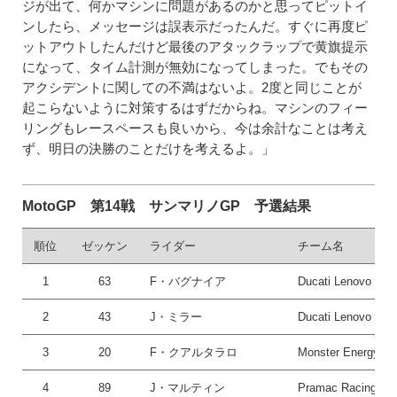
ジが出て、何かマシンに問題があるのかと思ってピットイ
ンしたら、メッセージは誤表示だったんだ。すぐに再度ピ
ットアウトしたんだけど最後のアタックラップで黄旗提示
になって、タイム計測が無効になってしまった。でもその
アクシデントに関しての不満はないよ。2度と同じことが
起こらないように対策するはずだからね。マシンのフィー
リングもレースペースも良いから、今は余計なことは考え
ず、明日の決勝のことだけを考えるよ。」
MotoGP 第14戦 サンマリノGP 予選結果
順位
ゼッケン
ライダー
チーム名
1
63
F・バグナイア
Ducati Lenovo Te
2
43
J・ミラー
Ducati Lenovo Te
3
20
F・クアルタラロ
Monster Energy Y
4
89
J・マルティン
Pramac Racing