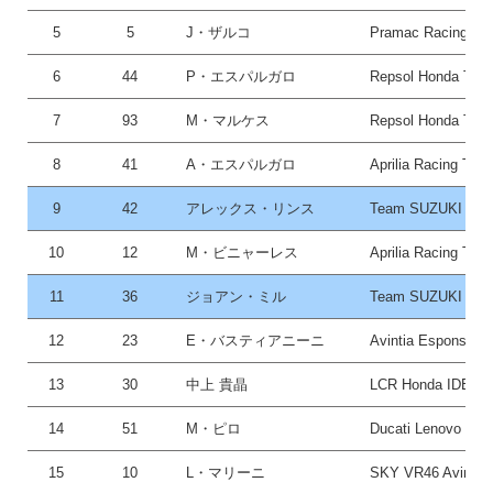
5
5
J・ザルコ
Pramac Racing
6
44
P・エスパルガロ
Repsol Honda Tea
7
93
M・マルケス
Repsol Honda Tea
8
41
A・エスパルガロ
Aprilia Racing Tea
9
42
アレックス・リンス
Team SUZUKI EC
10
12
M・ビニャーレス
Aprilia Racing Tea
11
36
ジョアン・ミル
Team SUZUKI EC
12
23
E・バスティアニーニ
Avintia Esponsora
13
30
中上 貴晶
LCR Honda IDEMI
14
51
M・ピロ
Ducati Lenovo Te
15
10
L・マリーニ
SKY VR46 Avintia