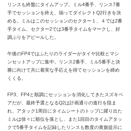
リンスも終盤にタイムアップ。ミル4番手、リンス7番
手でセッションを終え、揃ってダイレクトQ2行きを決
める。ミルはこのセッションのセクター１、４では2番
手タイム、セクター2では3番手タイムをマークし、好
調ぶりをアピールした。
午後のFP4ではふたりのライダーがタイヤ比較とマシ
ンセットアップに集中。リンス2番手、ミル5番手と決
勝に向けて共に着実な手応えを得てセッションを締め
くくる。
FP3、FP4と順調にセッションを消化してきたスズキペ
アだが、最終予選となるQ2は計画通りの進行を阻ま
れ、アタック1周目にタイムシートのトップに躍り出た
ミルは徐々に順位を落とし、また1回目のタイムアタッ
クで5番手タイムを記録したリンスも数度の黄旗提示に