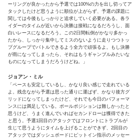
ーリングが良かったから予選では100%の力を出し切ってア
タックしたけど思うように順位が上がらず、予選の課題に
関しては今後もしっかりと追求していく必要がある。各ラ
イダーのタイムが近いから決勝は接戦になるだろうし、面
白いレースになるだろう。この2日間転倒がかなり多かっ
たから、しっかり集中してミスのないように走りつつトッ
プグループでバトルできるよう全力で頑張るよ。もし決勝
が雨になってしまったら、それはもうギャンブルみたいな
ものになってしまうだろうけどね。」
ジョアン・ミル
「ペースも安定しているし、かなり良い感じで走れている
よ。残念ながら予選は思った通りに運ばず、かなり後方グ
リッドになってしまったけど、それでも今日のパフォーマ
ンスには満足している。ポールポジションは難しかったと
思うけど、うまく進んでいればセカンドローは獲得できた
と思う。予選1回目のアタックではフロントにトラブルが
生じて思うようにタイムを上げることができず、2回目の
アタックではダッシュボードにピットイン指示のメッセー