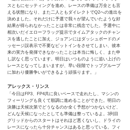
スともにセッティングを進め、レースの準備は万全とも言
える状態になり、また二人ともダイレクトでQ2への進出を
決めました。それだけに予選で我々が望んでいたような好
結果が得られなかったことは非常に残念でした。予選中に
相次いだイエローフラッグ提示でタイムアタックのチャン
スを逃したことに加え、ジョアンにはダッシュボードのメ
ッセージ誤表示で不要なピットインをさせてしまい、彼本
来の実力を発揮できなかったことは本当に悔しく、また申
し訳なく思っています。明日はいつものように追い上げの
レースとなってしまいますが、早い段階でトップグループ
に加わり優勝争いができるよう頑張ります。」
アレックス・リンス
「今日はFP3、FP4共に良いペースで走れたし、マシンの
フィーリングも良くて順調に進めることができた。明日の
決勝は天候次第でどうなるのか全く予想がつかないけど、
どんな天候になったとしても準備は整っているよ。3列目
グリッドからのスタートはそれほど悪くないし、ドライの
レースになったら十分チャンスはあると思っている。フィ