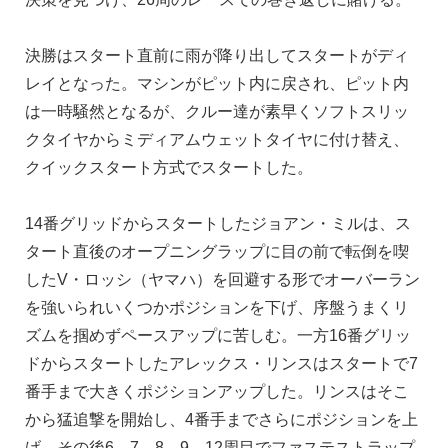
決勝はスタート直前に雨が降り出してスタートがディ
レイとなった。マシンがピット内に戻され、ピット内
は一時騒然となるが、クルー達が素早くソフトスリッ
クタイヤからミディアムウェットタイヤに付け替え、
クイックスタート方式でスタートした。
14番グリッドからスタートしたジョアン・ミルは、ス
タート直後のオープニングラップに目の前で転倒を喫
したV・ロッシ（ヤマハ）を回避する形でオーバーラン
を強いられいくつかポジションを下げ、序盤うまくリ
ズムを掴めずペースアップに苦しむ。一方16番グリッ
ドからスタートしたアレックス・リンスはスタートで7
番手まで大きくポジションアップした。リンスはそこ
から猛追撃を開始し、4番手までさらにポジションを上
げ、その後6、7、8、9、12周目でファステストラップ