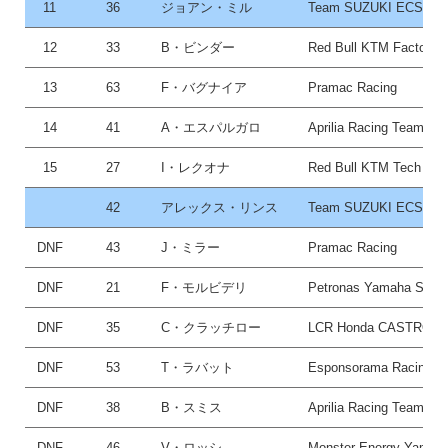
11
36
ジョアン・ミル
Team SUZUKI ECSTA
12
33
B・ビンダー
Red Bull KTM Factory 
13
63
F・バグナイア
Pramac Racing
14
41
A・エスパルガロ
Aprilia Racing Team Gre
15
27
I・レクオナ
Red Bull KTM Tech 3
42
アレックス・リンス
Team SUZUKI ECSTA
DNF
43
J・ミラー
Pramac Racing
DNF
21
F・モルビデリ
Petronas Yamaha SRT
DNF
35
C・クラッチロー
LCR Honda CASTROL
DNF
53
T・ラバット
Esponsorama Racing
DNF
38
B・スミス
Aprilia Racing Team Gre
DNF
46
V・ロッシ
Monster Energy Yamah