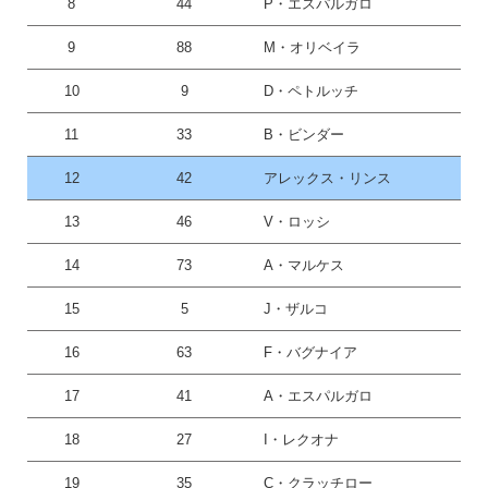
8
44
P・エスパルガロ
9
88
M・オリベイラ
10
9
D・ペトルッチ
11
33
B・ビンダー
12
42
アレックス・リンス
13
46
V・ロッシ
14
73
A・マルケス
15
5
J・ザルコ
16
63
F・バグナイア
17
41
A・エスパルガロ
18
27
I・レクオナ
19
35
C・クラッチロー