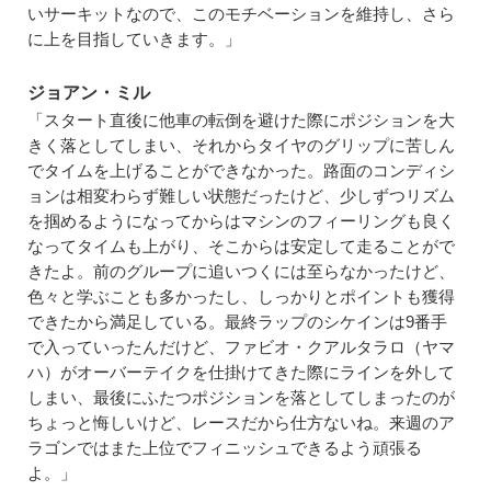
いサーキットなので、このモチベーションを維持し、さら
に上を目指していきます。」
ジョアン・ミル
「スタート直後に他車の転倒を避けた際にポジションを大
きく落としてしまい、それからタイヤのグリップに苦しん
でタイムを上げることができなかった。路面のコンディシ
ョンは相変わらず難しい状態だったけど、少しずつリズム
を掴めるようになってからはマシンのフィーリングも良く
なってタイムも上がり、そこからは安定して走ることがで
きたよ。前のグループに追いつくには至らなかったけど、
色々と学ぶことも多かったし、しっかりとポイントも獲得
できたから満足している。最終ラップのシケインは9番手
で入っていったんだけど、ファビオ・クアルタラロ（ヤマ
ハ）がオーバーテイクを仕掛けてきた際にラインを外して
しまい、最後にふたつポジションを落としてしまったのが
ちょっと悔しいけど、レースだから仕方ないね。来週のア
ラゴンではまた上位でフィニッシュできるよう頑張る
よ。」