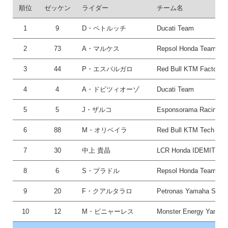
順位
ゼッケン
ライダー
チーム名
1
9
D・ペトルッチ
Ducati Team
2
73
A・マルケス
Repsol Honda Team
3
44
P・エスパルガロ
Red Bull KTM Factory 
4
4
A・ドビツィオーゾ
Ducati Team
5
5
J・ザルコ
Esponsorama Racing
6
88
M・オリベイラ
Red Bull KTM Tech 3
7
30
中上 貴晶
LCR Honda IDEMITSU
8
6
S・ブラドル
Repsol Honda Team
9
20
F・クアルタラロ
Petronas Yamaha SRT
10
12
M・ビニャーレス
Monster Energy Yamah