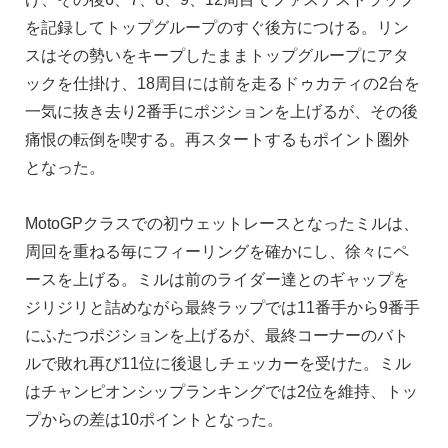
を記録してトップグループのすぐ後方につける。リン
スはその勢いをキープしたままトップグループにアタ
ックを仕掛け、18周目には前を走るドゥカティの2台を
一気に抜き去り2番手にポジションを上げるが、その後
痛恨の転倒を喫する。再スタートするもポイント圏外
となった。
MotoGPクラスでの初ウェットレースとなったミルは、
周回を重ねる毎にフィーリングを確かにし、徐々にペ
ースを上げる。ミルは前のライダー達とのギャップを
ジリジリと詰めながら最終ラップでは11番手から9番手
にふたつポジションを上げるが、最終コーナーのバト
ルで敗れ再び11位に後退しチェッカーを受けた。ミル
はチャンピオンシップランキングでは2位を維持、トッ
プからの差は10ポイントとなった。