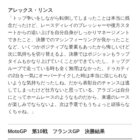
アレックス・リンス
「トップ争いをしながら転倒してしまったことは本当に残
念だったけど、レースディレイのプレッシャーや後方スタ
ートからの追い上げを自分自身がしっかりマネージメント
できたこと、決勝でのマシンフィーリングが良かったこと
など、いくつかポジティブな要素もあったから悔しいけど
次に気持ちを切り替えるよ。決勝ではポジションもラップ
タイムもかなり上げていくことができていたし、トップグ
ループで走っている時も全く無理はなかった。ドゥカティ
の2台を一気にオーバーテイクした時は本当に信じられな
いような気持ちだったしね。だから表彰台のチャンスは逃
してしまったけど仕方ないと思っている。アラゴンは自分
にとってホームレースのようなものだから、来週のレース
が楽しみでならないよ。次は予選でもうちょっと頑張らな
くちゃね。」
MotoGP 第10戦 フランスGP 決勝結果