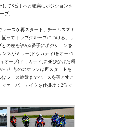
そして3番手へと確実にポジションを
ープ。
でレースが再スタート。チームスズキ
、揃ってトップグループにつける。リ
プとの差を詰め3番手にポジションを
ンスがミラー(ドゥカティ)をオーバ
ィオーゾ(ドゥカティ)に並びかけた瞬
なかったもののマシンは再スタートを
ルはレース終盤までペースを落とすこ
ーでオーバーテイクを仕掛けて2位で