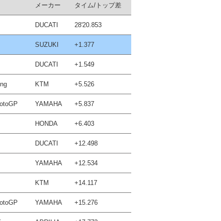
メーカー
タイム/トップ差
DUCATI
28'20.853
SUZUKI
+1.377
DUCATI
+1.549
ing
KTM
+5.526
MotoGP
YAMAHA
+5.837
HONDA
+6.403
DUCATI
+12.498
YAMAHA
+12.534
KTM
+14.117
MotoGP
YAMAHA
+15.276