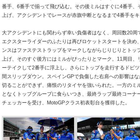
番手、6番手で揃って飛び込む。その後ミルはすぐに4番手、
上げ、アクシデントでレースが赤旗中断となるまで4番手をキ
大アクシデントにも関わらず幸い負傷者はなく、周回数20周
エクスターライダーのふたりは再びロケットスタートを決め
ンスはファステストラップをマークしながらじりじりとトッ
上げ、そのすぐ後方にはミルがぴったりとマーク。11周目、リ
ーテイクして2番手に浮上し、さらにトップを走行するドビツ
間スリップダウン。スペインGPで負傷した右肩への影響は
切ることができず、痛恨のリタイヤを強いられた。一方のミ
となくトップグループに食らいつき、最終ラップ最終コーナ
チェッカーを受け、MotoGPクラス初表彰台を獲得した。