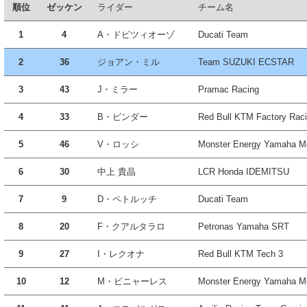
順位
ゼッケン
ライダー
チーム名
1
4
A・ドビツィオーゾ
Ducati Team
2
36
ジョアン・ミル
Team SUZUKI ECSTAR
3
43
J・ミラー
Pramac Racing
4
33
B・ビンダー
Red Bull KTM Factory Rac
5
46
V・ロッシ
Monster Energy Yamaha 
6
30
中上 貴晶
LCR Honda IDEMITSU
7
9
D・ペトルッチ
Ducati Team
8
20
F・クアルタラロ
Petronas Yamaha SRT
9
27
I・レクオナ
Red Bull KTM Tech 3
10
12
M・ビニャーレス
Monster Energy Yamaha 