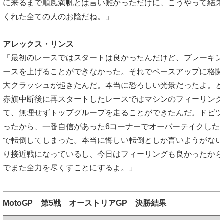
に来るまで順風満帆とは言い難かっただけに、こうやって結
くれた全ての人のお陰だね。」
アレックス・リンス
「最初のレースではスタートは良かったんだけど、ブレーキ
ースを上げることができなかった。それでペースアップに格
大クラッシュが起きたんだ。本当に恐ろしい光景だったよ。
赤旗中断後に再スタートしたレースではマシンのフィーリン
て、無理せずトップグループを走ることができたんだ。ドビ
ったから、一番自信があった6コーナーでオーバーテイクし
で転倒してしまった。本当に悔しい転倒としか言いようがな
り接近戦になっているし、今日はフィーリングも良かったか
でまた全力を尽くすことにするよ。」
MotoGP 第5戦 オーストリアGP 決勝結果