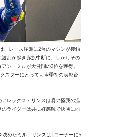
は、レース序盤に2台のマシンが接触
大波乱が起き赤旗中断に。しかしその
ョアン・ミルが大健闘の2位を獲得。
エクスターにとっても今季初の表彰台
のアレックス・リンスは肩の怪我の温
りのライダーは共に好感触で決勝に向
を決めたミル、リンスは1コーナーに5