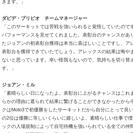
きます。」
ダビデ・ブリビオ チームマネージャー
「このサーキットでは苦戦を強いられると覚悟していたので
パフォーマンスを見せてくれました。表彰台のチャンスがあ
たジョアンの初表彰台獲得は本当に喜ばしいことですし、ア
表彰台を獲得できていたでしょう。アレックスの結果は悔や
ないと思っています。幸い怪我もないので、気持ちを切り替
す。」
ジョアン・ミル
「素晴らしい日になったよ。表彰台に上がるチャンスはこれ
らかの理由に遮られて結果に繋げることができなかったから
クはMoto3で初優勝をしたサーキットだから自分にとって良
の2位は優勝に等しいくらいに嬉しいよ。素晴らしい仕事で
ックの入場規制によって自宅待機を強いられている全ての仲