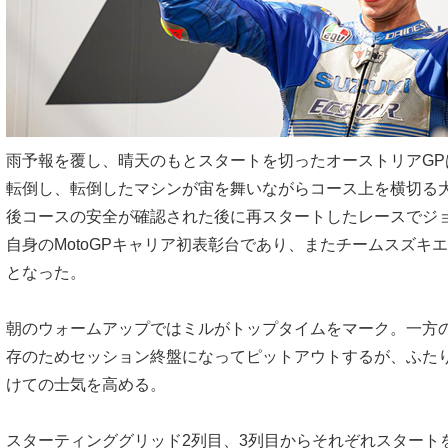
雨予報を覆し、晴天のもとスタートを切ったオーストリアGP
転倒し、転倒したマシンが宙を舞いながらコース上を横切る
後コースの安全が確認された後に再スタートしたレースでジ
自身のMotoGPキャリア初表彰台であり、またチームスズキ
となった。
朝のウォームアップではミルがトップタイムをマーク。一方
存のためセッション終盤になってピットアウトするが、ふた
けての士気を高める。
スターティンググリッド2列目、3列目からそれぞれスタート