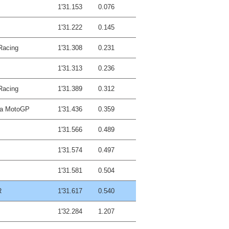
1'31.153
0.076
1'31.222
0.145
Racing
1'31.308
0.231
1'31.313
0.236
Racing
1'31.389
0.312
ha MotoGP
1'31.436
0.359
1'31.566
0.489
1'31.574
0.497
1'31.581
0.504
R
1'31.617
0.540
1'32.284
1.207