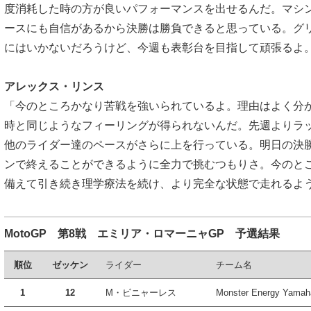
度消耗した時の方が良いパフォーマンスを出せるんだ。マシ
ースにも自信があるから決勝は勝負できると思っている。グ
にはいかないだろうけど、今週も表彰台を目指して頑張るよ
アレックス・リンス
「今のところかなり苦戦を強いられているよ。理由はよく分
時と同じようなフィーリングが得られないんだ。先週よりラ
他のライダー達のペースがさらに上を行っている。明日の決
ンで終えることができるように全力で挑むつもりさ。今のと
備えて引き続き理学療法を続け、より完全な状態で走れるよ
MotoGP 第8戦 エミリア・ロマーニャGP 予選結果
順位
ゼッケン
ライダー
チーム名
1
12
M・ビニャーレス
Monster Energy Yama