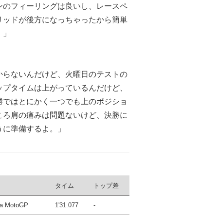
ンのフィーリングは良いし、レースペ
リッドが後方になっちゃったから簡単
。」
からないんだけど、火曜日のテストの
ップタイムは上がっているんだけど、
勝ではとにかく一つでも上のポジショ
ころ肩の痛みは問題ないけど、決勝に
うに準備するよ。」
タイム
トップ差
ha MotoGP
1'31.077
-