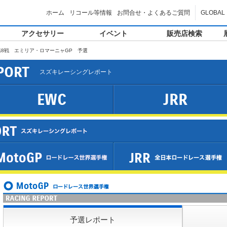
ホーム
リコール等情報
お問合せ・よくあるご質問
GLOBAL
アクセサリー
イベント
販売店検索
 第8戦 エミリア・ロマーニャGP 予選
PORT
スズキレーシングレポート
EWC
JRR
予選レポート