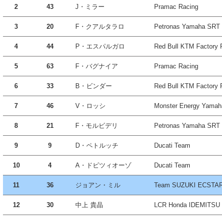
2
43
J・ミラー
Pramac Racing
3
20
F・クアルタラロ
Petronas Yamaha SRT
4
44
P・エスパルガロ
Red Bull KTM Factory 
5
63
F・バグナイア
Pramac Racing
6
33
B・ビンダー
Red Bull KTM Factory 
7
46
V・ロッシ
Monster Energy Yama
8
21
F・モルビデリ
Petronas Yamaha SRT
9
9
D・ペトルッチ
Ducati Team
10
4
A・ドビツィオーゾ
Ducati Team
11
36
ジョアン・ミル
Team SUZUKI ECSTA
12
30
中上 貴晶
LCR Honda IDEMITSU