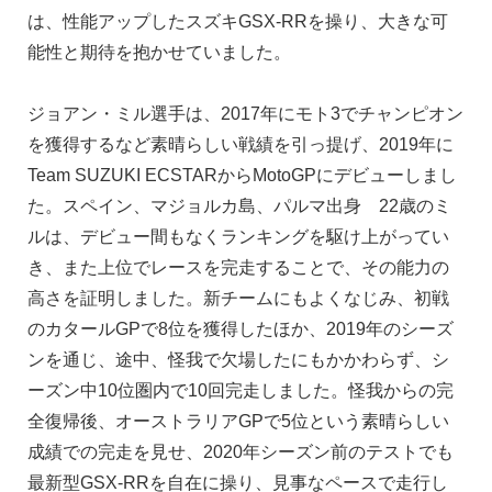
は、性能アップしたスズキGSX-RRを操り、大きな可
能性と期待を抱かせていました。
ジョアン・ミル選手は、2017年にモト3でチャンピオン
を獲得するなど素晴らしい戦績を引っ提げ、2019年に
Team SUZUKI ECSTARからMotoGPにデビューしまし
た。スペイン、マジョルカ島、パルマ出身 22歳のミ
ルは、デビュー間もなくランキングを駆け上がってい
き、また上位でレースを完走することで、その能力の
高さを証明しました。新チームにもよくなじみ、初戦
のカタールGPで8位を獲得したほか、2019年のシーズ
ンを通じ、途中、怪我で欠場したにもかかわらず、シ
ーズン中10位圏内で10回完走しました。怪我からの完
全復帰後、オーストラリアGPで5位という素晴らしい
成績での完走を見せ、2020年シーズン前のテストでも
最新型GSX-RRを自在に操り、見事なペースで走行し