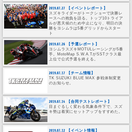
2019.07.27
【イベントレポート】
スズキライダーがトークショーで決勝レ
ースへの抱負を語る。トップ10トライア
ルが悪天候のため中止になり、明日の決
勝をヨシムラは5番グリッドからスター
ト
2019.07.26
【予選レポート】
ヨシムラスズキMOTULレーシングが5番
手。MotoMap S.W.A.TがSSTクラス最
上位で公式予選を終える。
2019.07.17
【チーム情報】
TK SUZUKI BLUE MAX 参戦体制変更
のお知らせ。
2019.07.14
【合同テストレポート】
目まぐるしく変わる気象条件下で、スズ
キ勢は着実にセットアップをすすめた。
2019.07.12
【イベント情報】