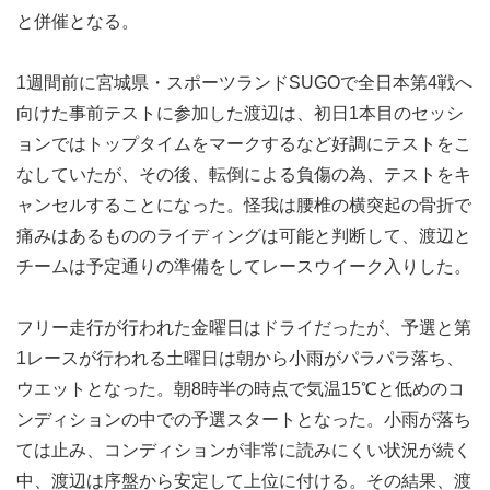
と併催となる。
1週間前に宮城県・スポーツランドSUGOで全日本第4戦へ
向けた事前テストに参加した渡辺は、初日1本目のセッシ
ョンではトップタイムをマークするなど好調にテストをこ
なしていたが、その後、転倒による負傷の為、テストをキ
ャンセルすることになった。怪我は腰椎の横突起の骨折で
痛みはあるもののライディングは可能と判断して、渡辺と
チームは予定通りの準備をしてレースウイーク入りした。
フリー走行が行われた金曜日はドライだったが、予選と第
1レースが行われる土曜日は朝から小雨がパラパラ落ち、
ウエットとなった。朝8時半の時点で気温15℃と低めのコ
ンディションの中での予選スタートとなった。小雨が落ち
ては止み、コンディションが非常に読みにくい状況が続く
中、渡辺は序盤から安定して上位に付ける。その結果、渡