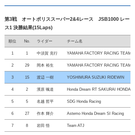
第3戦 オートポリススーパー2&4レース JSB1000 レー
ス1 決勝結果(15Laps)
順位
No.
ライダー
チーム名
1
1
中須賀 克行
YAMAHA FACTORY RACING TEAM
2
29
岡本 裕生
YAMAHA FACTORY RACING TEAM 2
3
15
渡辺 一樹
YOSHIMURA SUZUKI RIDEWIN
4
2
濱原 颯道
Honda Dream RT SAKURAI HONDA
5
5
名越 哲平
SDG Honda Racing
6
27
作本 輝介
Astemo Honda Dream SI Racing
7
8
岩田 悟
Team ATJ