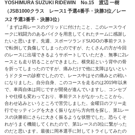
YOSHIMURA SUZUKI RIDEWIN No.15 渡辺 一樹
（JSB1000クラス レース1 予選4番手・決勝3位／レー
ス2 予選3番手・決勝3位）
「まずは両レースのグリッドに付けたこと、このレースウイ
ークに戦闘力のあるバイクを用意してくれたチームに感謝し
たいと思います。先週、スポーツランドSUGOの事前テスト
で転倒して負傷してしまったのですが、たくさんの方が今回
のレースに出場できるようサポートしていただき、無事に2レ
ースとも走り切ることができました。横突起という背中の骨
を折ってしまったのですが、痛みだけで他に支障はないとい
うドクターの診察でしたので、レース中はその痛みとの戦い
になりました。自分自身、このコースを走るのは2019年以来
で、車両自体は同じですが開発が進んでいますし、コンセプ
トや仕様も変わっており、事前テストがなかったことから、
合わせ込みというところで苦労しました。金曜日のフリー走
行でセッティングを大きく振りながら方向性を探し、第1レー
スの決勝前にさらに大きく振るような状態でした。恐らくそ
れがうまく機能してくれたので、第1レースの3位に繋がった
のだと思います。最後に岡本選手に対してトライしてみたの