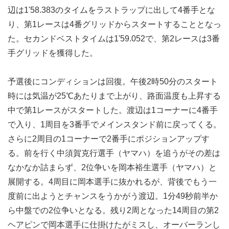
辺は1'58.383のタイムをラストラップに出して4番手とな
り、第1レースは4番グリッドからスタートすることとなっ
た。セカンドベストタイムは1'59.052で、第2レースは3番
手グリッドを獲得した。
予選後にコンディションは回復。午後2時50分のスタート
時には気温が25℃あたりまで上がり、路面温度も上昇する
中で第1レースがスタートした。渡辺は1コーナーに4番手
で入り、1周目を3番手でメインスタンド前に戻ってくる。
さらに2周目の1コーナーで2番手にポジションアップす
る。前を行く中須賀克行選手（ヤマハ）を追うがその差は
なかなか詰まらず、2位争いを岡本裕生選手（ヤマハ）と
展開する。4周目に岡本選手に抜かれるが、背後でもう一
度前に出ようとチャンスをうかがう渡辺。1分49秒前半か
ら中盤での2位争いとなる。残り2周となった14周目の第2
ヘアピンで岡本選手に仕掛けたがミスし、オーバーランし