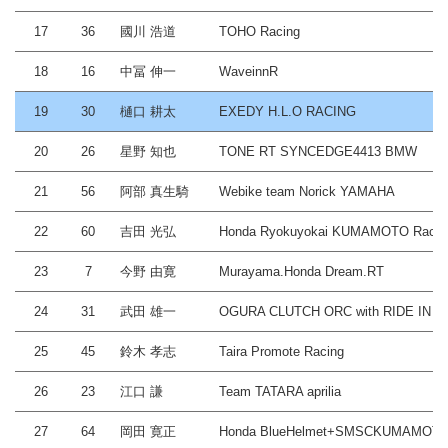
17
36
國川 浩道
TOHO Racing
18
16
中冨 伸一
WaveinnR
19
30
樋口 耕太
EXEDY H.L.O RACING
20
26
星野 知也
TONE RT SYNCEDGE4413 BMW
21
56
阿部 真生騎
Webike team Norick YAMAHA
22
60
吉田 光弘
Honda Ryokuyokai KUMAMOTO Racin
23
7
今野 由寛
Murayama.Honda Dream.RT
24
31
武田 雄一
OGURA CLUTCH ORC with RIDE IN
25
45
鈴木 孝志
Taira Promote Racing
26
23
江口 謙
Team TATARA aprilia
27
64
岡田 寛正
Honda BlueHelmet+SMSCKUMAMOT