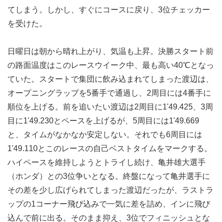
てしまう。しかし、すぐにコースに戻り、3位チェッカー
を受けた。
日曜日は朝から晴れ上がり、気温も上昇。決勝スタート前
の路面温度はこのレースウイーク中、最も高い40℃となっ
ていた。スタートで集団に飲み込まれてしまった渡辺は、
オープニングラップを5番手で通過し、2周目には4番手に
順位を上げる。前を追いたい渡辺は2周目に1'49.425、3周
目に1'49.230とペースを上げるが、5周目には1'49.669
と、タイムがなかなか安定しない。それでも6周目には
1'49.110とこのレースの自己ベストタイムをマークする。
ハイペースを維持しようとトライし続け、亀井雄大選手
（ホンダ）との3位争いとなる。終盤になって亀井選手に
その差を少し広げられてしまった渡辺だったが、ラストラ
ップの1コーナー飛び込みで一気に差を詰め、インに飛び
込んで前に出る。そのまま抑え、3位でフィニッシュとな