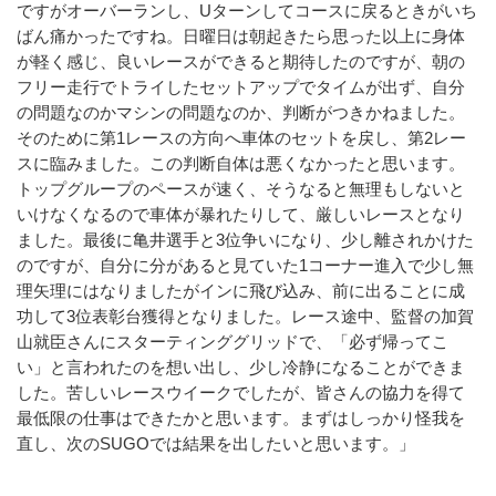
ですがオーバーランし、Uターンしてコースに戻るときがいち
ばん痛かったですね。日曜日は朝起きたら思った以上に身体
が軽く感じ、良いレースができると期待したのですが、朝の
フリー走行でトライしたセットアップでタイムが出ず、自分
の問題なのかマシンの問題なのか、判断がつきかねました。
そのために第1レースの方向へ車体のセットを戻し、第2レー
スに臨みました。この判断自体は悪くなかったと思います。
トップグループのペースが速く、そうなると無理もしないと
いけなくなるので車体が暴れたりして、厳しいレースとなり
ました。最後に亀井選手と3位争いになり、少し離されかけた
のですが、自分に分があると見ていた1コーナー進入で少し無
理矢理にはなりましたがインに飛び込み、前に出ることに成
功して3位表彰台獲得となりました。レース途中、監督の加賀
山就臣さんにスターティンググリッドで、「必ず帰ってこ
い」と言われたのを想い出し、少し冷静になることができま
した。苦しいレースウイークでしたが、皆さんの協力を得て
最低限の仕事はできたかと思います。まずはしっかり怪我を
直し、次のSUGOでは結果を出したいと思います。」