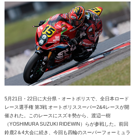
5月21日・22日に大分県・オートポリスで、全日本ロード
レース選手権 第3戦 オートポリススーパー2&4レースが開
催された。このレースにスズキ勢から、渡辺一樹
（YOSHIMURA SUZUKI RIDEWIN）らが参戦した。前回
鈴鹿2＆4大会に続き、今回も四輪のスーパーフォーミュラ