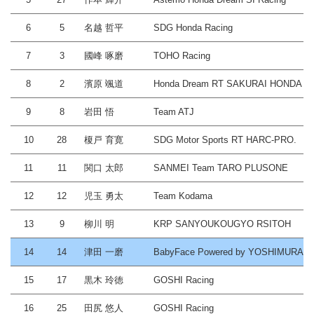
6
5
名越 哲平
SDG Honda Racing
7
3
國峰 啄磨
TOHO Racing
8
2
濱原 颯道
Honda Dream RT SAKURAI HONDA
9
8
岩田 悟
Team ATJ
10
28
榎戸 育寛
SDG Motor Sports RT HARC-PRO.
11
11
関口 太郎
SANMEI Team TARO PLUSONE
12
12
児玉 勇太
Team Kodama
13
9
柳川 明
KRP SANYOUKOUGYO RSITOH
14
14
津田 一磨
BabyFace Powered by YOSHIMURA
15
17
黒木 玲徳
GOSHI Racing
16
25
田尻 悠人
GOSHI Racing