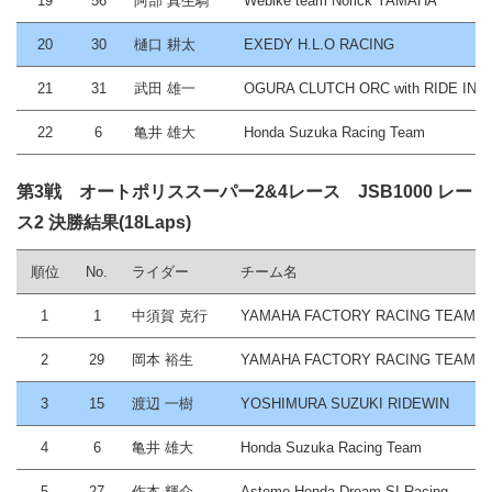
19
56
阿部 真生騎
Webike team Norick YAMAHA
20
30
樋口 耕太
EXEDY H.L.O RACING
21
31
武田 雄一
OGURA CLUTCH ORC with RIDE IN
22
6
亀井 雄大
Honda Suzuka Racing Team
第3戦 オートポリススーパー2&4レース JSB1000 レー
ス2 決勝結果(18Laps)
順位
No.
ライダー
チーム名
1
1
中須賀 克行
YAMAHA FACTORY RACING TEAM
2
29
岡本 裕生
YAMAHA FACTORY RACING TEAM 2
3
15
渡辺 一樹
YOSHIMURA SUZUKI RIDEWIN
4
6
亀井 雄大
Honda Suzuka Racing Team
5
27
作本 輝介
Astemo Honda Dream SI Racing