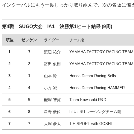
インターバルにもう一度しっかり取り組んで、次の名阪に備
第4戦 SUGO大会 IA1 決勝第1ヒート結果 (9周)
順位
ゼッケン
ライダー
チーム名
1
3
渡辺 祐介
YAMAHA FACTORY RACING TEAM
2
2
富田 俊樹
YAMAHA FACTORY RACING TEAM
3
1
山本 鯨
Honda Dream Racing Bells
4
4
小方 誠
Honda Dream Racing HAMMER
5
5
能塚 智寛
Team Kawasaki R&D
6
8
星野 優位
bLU cRU レーシングチーム鷹
7
7
大塚 豪太
T.E.SPORT with GOSHI