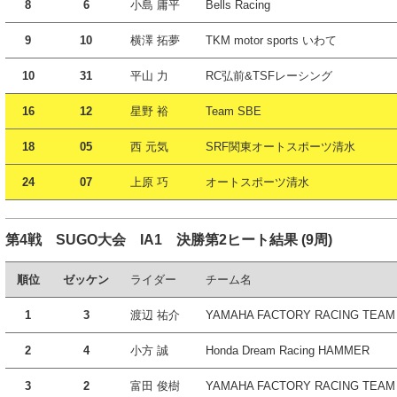
8
6
小島 庸平
Bells Racing
9
10
横澤 拓夢
TKM motor sports いわて
10
31
平山 力
RC弘前&TSFレーシング
16
12
星野 裕
Team SBE
18
05
西 元気
SRF関東オートスポーツ清水
24
07
上原 巧
オートスポーツ清水
第4戦 SUGO大会 IA1 決勝第2ヒート結果 (9周)
順位
ゼッケン
ライダー
チーム名
1
3
渡辺 祐介
YAMAHA FACTORY RACING TEAM
2
4
小方 誠
Honda Dream Racing HAMMER
3
2
富田 俊樹
YAMAHA FACTORY RACING TEAM