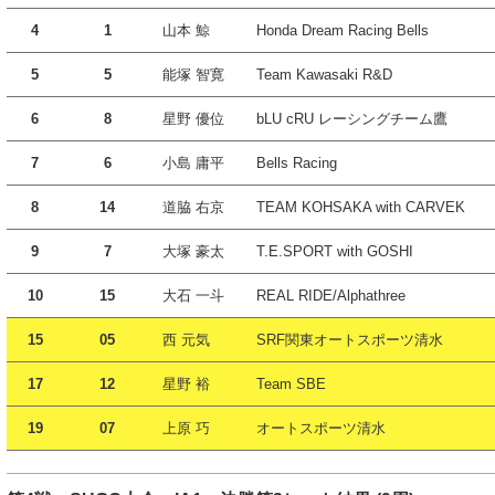
4
1
山本 鯨
Honda Dream Racing Bells
5
5
能塚 智寛
Team Kawasaki R&D
6
8
星野 優位
bLU cRU レーシングチーム鷹
7
6
小島 庸平
Bells Racing
8
14
道脇 右京
TEAM KOHSAKA with CARVEK
9
7
大塚 豪太
T.E.SPORT with GOSHI
10
15
大石 一斗
REAL RIDE/Alphathree
15
05
西 元気
SRF関東オートスポーツ清水
17
12
星野 裕
Team SBE
19
07
上原 巧
オートスポーツ清水