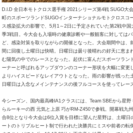
D.I.D 全日本モトクロス選手権 2021シリーズ第4戦 SUG
町のスポーツランドSUGOインターナショナルモトクロスコ
ス感染拡大の影響で、5月1～2日に予定されていた第2戦中
季3戦目。今大会も入場時の健康診断や一般観客に対しては
ど、感染対策を取りながらの開催となった。大会期間中は、
間に回復し土曜日は快晴。日曜日は曇り後晴れの好天に恵まれ
む陽気の中でのレースとなった。起伏に富んだスポーツランド
ーナーと呼ばれるアップダウンのコーナー形状を大幅に変更
よりハイスピードなレイアウトとなった。雨の影響が残った
日曜日は入念なメインテナンスの後フルコースを使ってレー
今シーズン、国内最高峰IA1クラスには、Team SBEから星
らルーキーの西 元気と上原 巧がRM-Z450で参戦。開幕戦
合8位となり今大会は6位入賞を目標に望んだ星野は、土曜日の
ートのトリプルヒート制で行われた決勝共にミスや前者の転