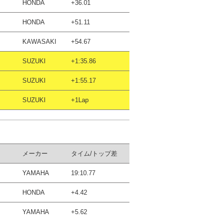
HONDA
+36.01
HONDA
+51.11
KAWASAKI
+54.67
SUZUKI
+1:35.86
SUZUKI
+1:55.17
SUZUKI
+1Lap
メーカー
タイム/トップ差
YAMAHA
19:10.77
HONDA
+4.42
YAMAHA
+5.62