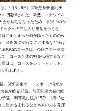
O大会は、6月5～6日に宮城県柴田郡村田
ースで開催された。新型コロナウイル
国大会が延期となったため、事実上の今
パドックへの立ち入り規制を行うな
前日にまとまった雨が降ったものの夜
、最高気温が27℃に達するなど汗ば
SUGOのコースは、今回スネークコ
して、コース全体の幅を拡張するなど
土曜日は、コースをショートカット。
スが行われた。
野 裕、SRF関東オートスポーツ清水か
九州大会が総合12位、前回関東大会は総
予選、開幕戦に続き15分＋1周×3ヒ
倒に巻き込まれるなど本来の力を発揮