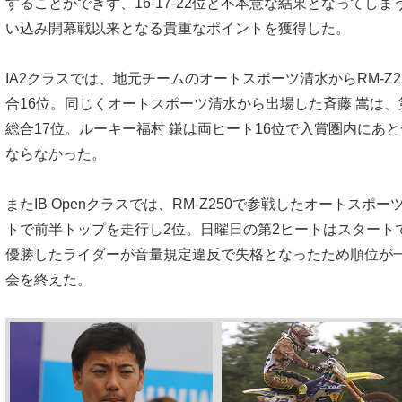
することができず、16-17-22位と不本意な結果となってし
い込み開幕戦以来となる貴重なポイントを獲得した。
IA2クラスでは、地元チームのオートスポーツ清水からRM-Z2
合16位。同じくオートスポーツ清水から出場した斉藤 嵩は、
総合17位。ルーキー福村 鎌は両ヒート16位で入賞圏内にあ
ならなかった。
またIB Openクラスでは、RM-Z250で参戦したオートス
トで前半トップを走行し2位。日曜日の第2ヒートはスタート
優勝したライダーが音量規定違反で失格となったため順位が
会を終えた。