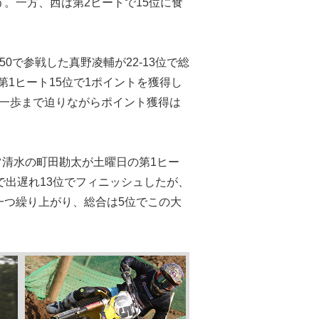
まう。一方、西は第2ヒートで15位に食
50で参戦した真野凌輔が22-13位で総
第1ヒート15位で1ポイントを獲得し
と一歩まで迫りながらポイント獲得は
ポーツ清水の町田勘太が土曜日の第1ヒー
で出遅れ13位でフィニッシュしたが、
一つ繰り上がり、総合は5位でこの大