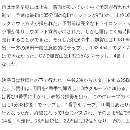
雨は土曜早朝には止み、路面が乾いていく中で予選が行われた。
制で、予選は最初に35分間のQ1セッションが行われ、上位10
ックアウト方式が採られた。予選前は完全なドライコンディシ
小雨が降り、ウエット宣言が出された。しかし雨はごく短時
走行することができた。そうした状況の中、加賀山は1'33.08
出。一方の津田一磨は意欲的にラップし、1'33.454までタイ
はできなかった。Q2で加賀山は1'32.257をマークし、4番
なった。
決勝日は秋晴れの下で行われ、午後2時からスタートするJSB1
た。加賀山は1周目を4番手で通過し、3位グループに加わる。
は再び4番手に上がり、表彰台獲得を狙う。このグループのペ
山も1分32秒後半でラップし、4番手をキープ。10周目あたり
行となったが、終盤になって1台にパスされ、そのまま5位で
14番手を走行。13周目13位、22周目に12位となり、そのま