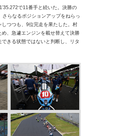
1'35.272で11番手と続いた。決勝の
。さらなるポジションアップをねらっ
ンしつつも、9位完走を果たした。村
ため、急遽エンジンを載せ替えて決勝
走できる状態ではないと判断し、リタ