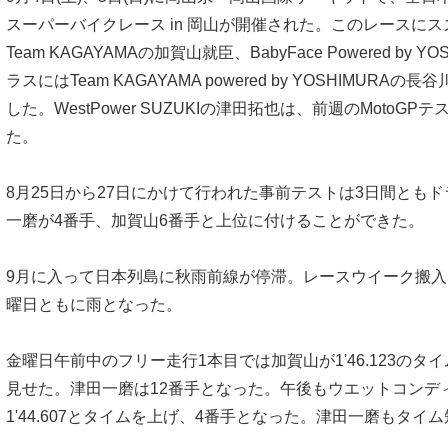
スーパーバイクレース in 岡山が開催された。このレースにスズ
Team KAGAYAMAの加賀山就臣、BabyFace Powered by 
ラスにはTeam KAGAYAMA powered by YOSHIMURA
した。WestPower SUZUKIの津田拓也は、前週のMoto
た。
8月25日から27日にかけて行われた事前テストは3日間とも
一磨が4番手、加賀山6番手と上位に付けることができた。
9月に入って日本列島に秋雨前線が停滞。レースウイーク搬
曜日ともに雨となった。
金曜日午前中のフリー走行1本目では加賀山が1'46.123の
見せた。津田一磨は12番手となった。午後もウエットコンデ
1'44.607とタイムを上げ、4番手となった。津田一磨もタイ