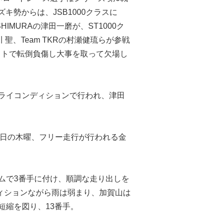
キ勢からは、JSB1000クラスに
YOSHIMURAの津田一磨が、ST1000ク
の長谷川 聖、Team TKRの村瀬健琉らが参戦
GPテストで転倒負傷し大事を取って欠場し
ドライコンディションで行われ、津田
入日の木曜、フリー走行が行われる金
タイムで3番手に付け、順調な走り出しを
ィションながら雨は弱まり、加賀山は
ム短縮を図り、13番手。