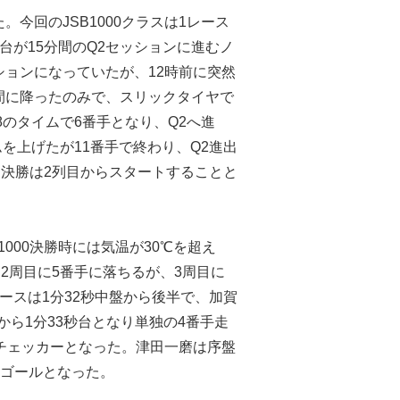
今回のJSB1000クラスは1レース
台が15分間のQ2セッションに進むノ
ョンになっていたが、12時前に突然
間に降ったのみで、スリックタイヤで
8のタイムで6番手となり、Q2へ進
ムを上げたが11番手で終わり、Q2進出
手。決勝は2列目からスタートすることと
000決勝時には気温が30℃を超え
2周目に5番手に落ちるが、3周目に
ースは1分32秒中盤から後半で、加賀
から1分33秒台となり単独の4番手走
チェッカーとなった。津田一磨は序盤
まゴールとなった。