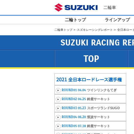
二輪車
二輪トップ
ラインアップ
二輪車トップ
スズキレーシングレポート
全日本ロード
SUZUKI RACING RE
TOP
2021
全日本ロードレース選手権
ROUND01 04.04
ツインリンクもてぎ
ROUND02 04.25
鈴鹿サーキット
ROUND03 05.23
スポーツランドSUGO
ROUND04 06.20
筑波サーキット
ROUND05 07.18
鈴鹿サーキット