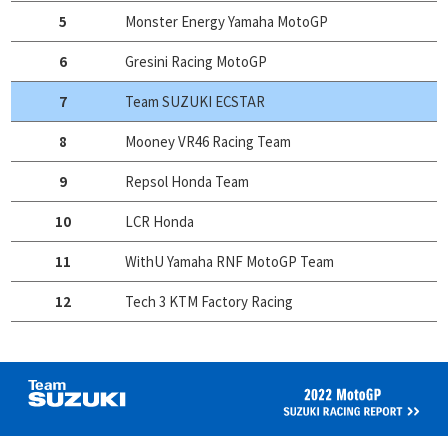
5
Monster Energy Yamaha MotoGP
6
Gresini Racing MotoGP
7
Team SUZUKI ECSTAR
8
Mooney VR46 Racing Team
9
Repsol Honda Team
10
LCR Honda
11
WithU Yamaha RNF MotoGP Team
12
Tech 3 KTM Factory Racing