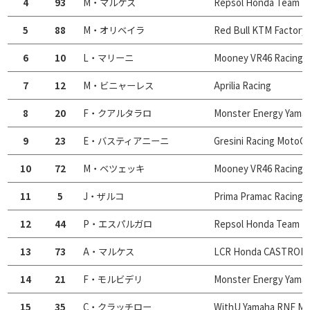
4
93
M・マルケス
Repsol Honda Team
5
88
M・オリベイラ
Red Bull KTM Factory
6
10
L・マリーニ
Mooney VR46 Racing 
7
12
M・ビニャーレス
Aprilia Racing
8
20
F・クアルタラロ
Monster Energy Yama
9
23
E・バスティアニーニ
Gresini Racing MotoG
10
72
M・ベツェッキ
Mooney VR46 Racing 
11
5
J・ザルコ
Prima Pramac Racing
12
44
P・エスパルガロ
Repsol Honda Team
13
73
A・マルケス
LCR Honda CASTROL
14
21
F・モルビデリ
Monster Energy Yama
15
35
C・クラッチロー
WithU Yamaha RNF M