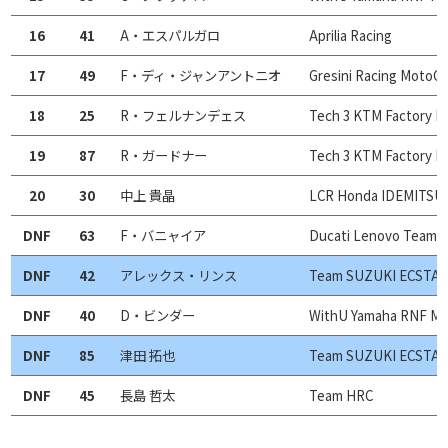
16
41
A・エスパルガロ
Aprilia Racing
17
49
F・ディ・ジャンアントニオ
Gresini Racing MotoG
18
25
R・フェルナンデェス
Tech 3 KTM Factory R
19
87
R・ガードナー
Tech 3 KTM Factory R
20
30
中上 貴晶
LCR Honda IDEMITSU
DNF
63
F・バニャイア
Ducati Lenovo Team
DNF
42
アレックス・リンス
Team SUZUKI ECSTA
DNF
40
D・ビンダー
WithU Yamaha RNF M
DNF
85
津田 拓也
Team SUZUKI ECSTA
DNF
45
長島 哲太
Team HRC