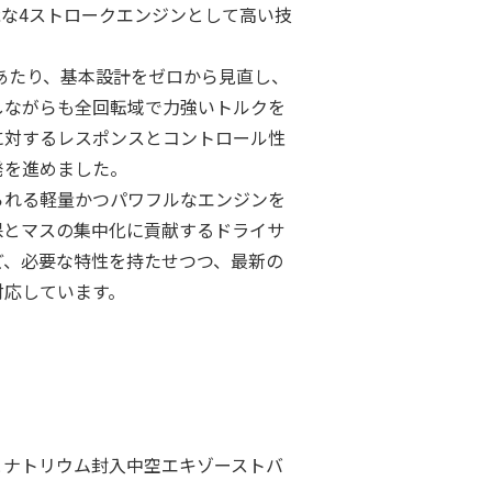
能な4ストロークエンジンとして高い技
。
発にあたり、基本設計をゼロから見直し、
しながらも全回転域で力強いトルクを
に対するレスポンスとコントロール性
発を進めました。
られる軽量かつパワフルなエンジンを
保とマスの集中化に貢献するドライサ
ど、必要な特性を持たせつつ、最新の
対応しています。
とナトリウム封入中空エキゾーストバ