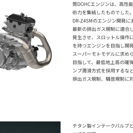
筒DOHCエンジンは、高性
術力を集結したものでした
DR-Z4SMのエンジン開
最新の排出ガス規制に適合
発生させ、スロットル操作
を持つエンジンを目指し開
スーパーモトモデルに求め
目指して、最低地上高の確
ンプ潤滑方式を採用するな
排出ガス規制、騒音規制に
チタン製インテークバルブ