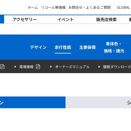
ホーム
リコール等情報
お問合せ・よくあるご質問
GLOBAL
アクセサリー
イベント
販売店検索
車体色・
デザイン
走行性能
主要装備
価格・諸元
環境情報
オーナーズマニュアル
壁紙ダウンロー
ン