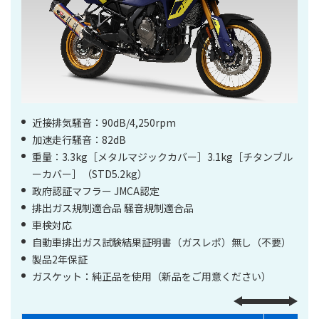
近接排気騒音：90dB/4,250rpm
加速走行騒音：82dB
重量：3.3kg［メタルマジックカバー］3.1kg［チタンブル
ーカバー］（STD5.2kg）
政府認証マフラー JMCA認定
排出ガス規制適合品 騒音規制適合品
車検対応
自動車排出ガス試験結果証明書（ガスレポ）無し（不要）
製品2年保証
ガスケット：純正品を使用（新品をご用意ください）