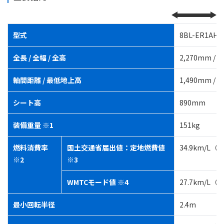
型式
8BL-ER1AH
全長 / 全幅 / 全高
2,270mm / 8
軸間距離 / 最低地上高
1,490mm / 
シート高
890mm
装備重量 ※1
151kg
燃料消費率
国土交通省届出値：定地燃費値
34.9km/L（
※2
※3
WMTCモード値 ※4
27.7km/L
最小回転半径
2.4m