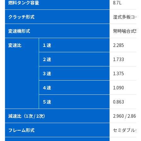
燃料タンク容量
8.7L
クラッチ形式
湿式多板コイ
変速機形式
常時噛合式5
変速比
１速
2.285
２速
1.733
３速
1.375
４速
1.090
５速
0.863
減速比（1次 / 2次）
2.960 / 2.866
フレーム形式
セミダブルク