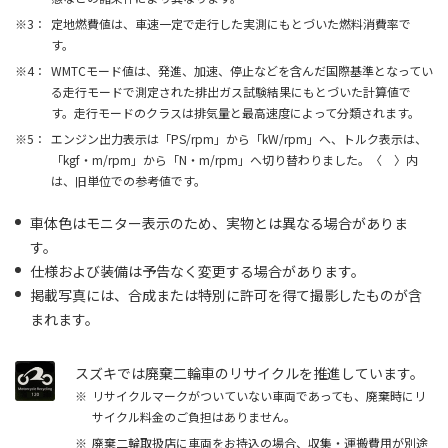
定地燃費値は、車速一定で走行した実測にもとづいた燃料消費率で
す。
WMTCモード値は、発進、加速、停止などを含んだ国際基準となってい
る走行モードで測定された排出ガス試験結果にもとづいた計算値で
す。走行モードのクラスは排気量と最高速度によって分類されます。
エンジン出力表示は「PS/rpm」から「kW/rpm」へ、トルク表示は、
「kgf・m/rpm」から「N・m/rpm」へ切り替わりました。〈 〉内
は、旧単位での参考値です。
車体色はモニター表示のため、実物とは異なる場合がありま
す。
仕様および装備は予告なく変更する場合があります。
掲載写真には、合成または特別に許可を得て撮影したものが含
まれます。
スズキでは廃棄二輪車のリサイクルを推進しています。
リサイクルマークがついていない車両であっても、廃棄時にリ
サイクル料金のご負担はありません。
廃棄二輪取扱店に車両をお持込の場合、収集・運搬費用が別途