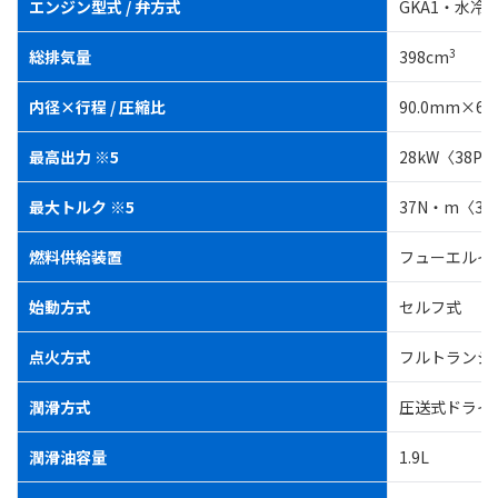
エンジン型式 / 弁方式
GKA1・水冷
3
総排気量
398cm
内径×行程 / 圧縮比
90.0mm×62.6
最高出力 ※5
28kW〈38PS〉
最大トルク ※5
37N・m〈3.8k
燃料供給装置
フューエルイ
始動方式
セルフ式
点火方式
フルトランジ
潤滑方式
圧送式ドライ
潤滑油容量
1.9L