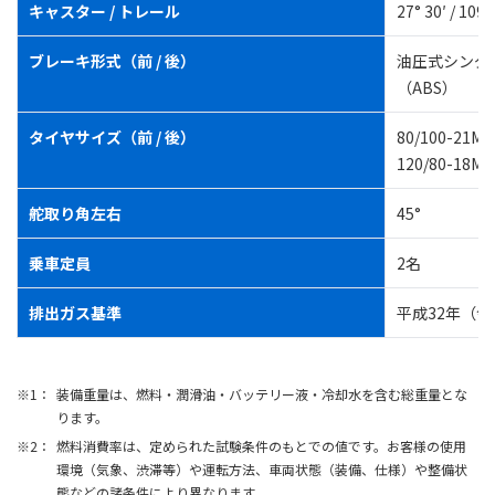
キャスター / トレール
27° 30′ / 10
ブレーキ形式（前 / 後）
油圧式シング
（ABS）
タイヤサイズ（前 / 後）
80/100-21
120/80-18
舵取り角左右
45°
乗車定員
2名
排出ガス基準
平成32年（
装備重量は、燃料・潤滑油・バッテリー液・冷却水を含む総重量とな
ります。
燃料消費率は、定められた試験条件のもとでの値です。お客様の使用
環境（気象、渋滞等）や運転方法、車両状態（装備、仕様）や整備状
態などの諸条件により異なります。