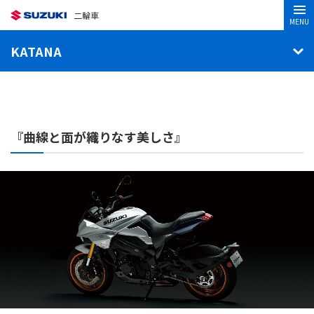
二輪車
MENU
KATANA
『曲線と面が織りなす美しさ』