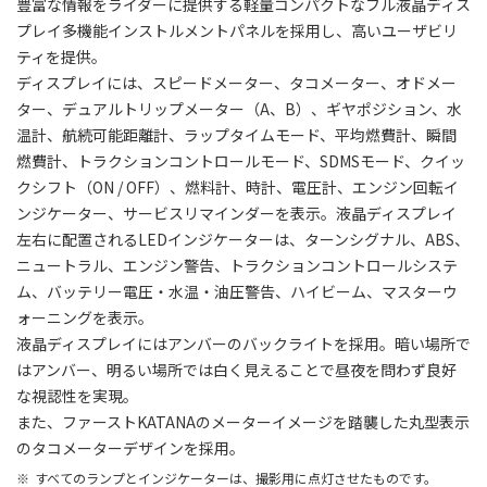
豊富な情報をライダーに提供する軽量コンパクトなフル液晶ディス
プレイ多機能インストルメントパネルを採用し、高いユーザビリ
ティを提供。
ディスプレイには、スピードメーター、タコメーター、オドメー
ター、デュアルトリップメーター（A、B）、ギヤポジション、水
温計、航続可能距離計、ラップタイムモード、平均燃費計、瞬間
燃費計、トラクションコントロールモード、SDMSモード、クイッ
クシフト（ON / OFF）、燃料計、時計、電圧計、エンジン回転イ
ンジケーター、サービスリマインダーを表示。液晶ディスプレイ
左右に配置されるLEDインジケーターは、ターンシグナル、ABS、
ニュートラル、エンジン警告、トラクションコントロールシステ
ム、バッテリー電圧・水温・油圧警告、ハイビーム、マスターウ
ォーニングを表示。
液晶ディスプレイにはアンバーのバックライトを採用。暗い場所で
はアンバー、明るい場所では白く見えることで昼夜を問わず良好
な視認性を実現。
また、ファーストKATANAのメーターイメージを踏襲した丸型表示
のタコメーターデザインを採用。
すべてのランプとインジケーターは、撮影用に点灯させたものです。