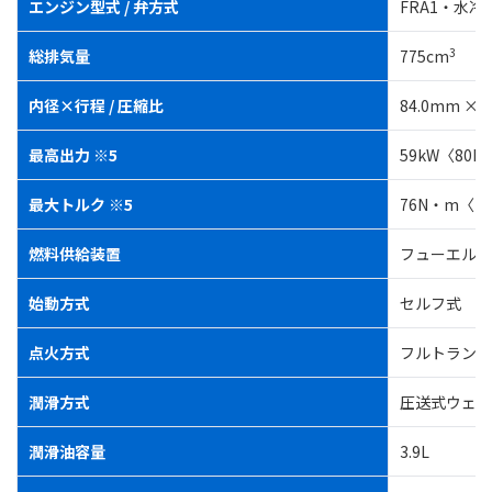
エンジン型式 / 弁方式
FRA1・水冷
3
総排気量
775cm
内径×行程 / 圧縮比
84.0mm × 70
最高出力 ※5
59kW〈80PS〉
最大トルク ※5
76N・m〈7.7
燃料供給装置
フューエルイ
始動方式
セルフ式
点火方式
フルトランジ
潤滑方式
圧送式ウェッ
潤滑油容量
3.9L