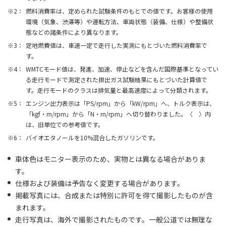
燃料消費率は、定められた試験条件のもとでの値です。お客様の使用
環境（気象、渋滞等）や運転方法、車両状態（装備、仕様）や整備状
態などの諸条件により異なります。
定地燃費値は、車速一定で走行した実測にもとづいた燃料消費率で
す。
WMTCモード値は、発進、加速、停止などを含んだ国際基準となってい
る走行モードで測定された排出ガス試験結果にもとづいた計算値で
す。走行モードのクラスは排気量と最高速度によって分類されます。
エンジン出力表示は「PS/rpm」から「kW/rpm」へ、トルク表示は、
「kgf・m/rpm」から「N・m/rpm」へ切り替わりました。〈 〉内
は、旧単位での参考値です。
バイオエタノールを10%混合したガソリンです。
車体色はモニター表示のため、実物とは異なる場合がありま
す。
仕様および装備は予告なく変更する場合があります。
掲載写真には、合成または特別に許可を得て撮影したものが含
まれます。
走行写真は、海外で撮影されたものです。一般公道では無理な