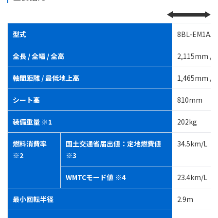
型式
8BL-EM1AA
全長 / 全幅 / 全高
2,115mm / 
軸間距離 / 最低地上高
1,465mm /
シート高
810mm
装備重量 ※1
202kg
燃料消費率
国土交通省届出値：定地燃費値
34.5km/L
※2
※3
WMTCモード値 ※4
23.4km/
最小回転半径
2.9m