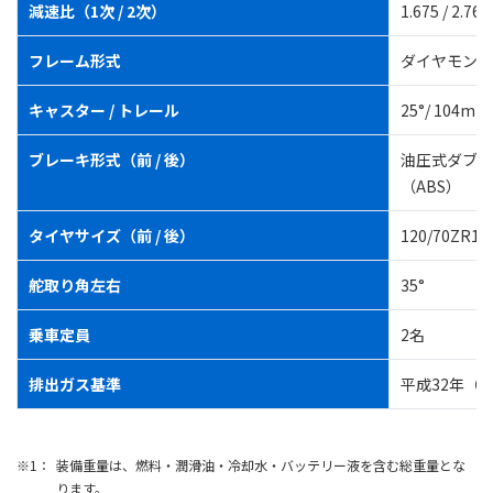
減速比（1次 / 2次）
1.675 / 2.764
フレーム形式
ダイヤモンド
キャスター / トレール
25°/ 104mm
ブレーキ形式（前 / 後）
油圧式ダブル
（ABS）
タイヤサイズ（前 / 後）
120/70ZR1
舵取り角左右
35°
乗車定員
2名
排出ガス基準
平成32年（
装備重量は、燃料・潤滑油・冷却水・バッテリー液を含む総重量とな
ります。