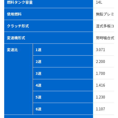
燃料タンク容量
14L
使用燃料
無鉛プレミア
クラッチ形式
湿式多板コイ
変速機形式
常時噛合式6
変速比
1速
3.071
2速
2.200
3速
1.700
4速
1.416
5速
1.230
6速
1.107