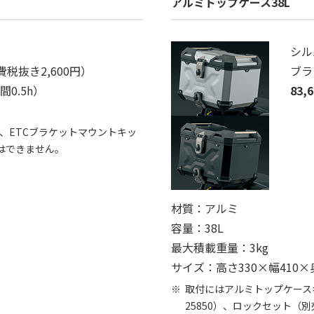
アルミトップケース38L
シルバ
費税抜き2,600円）
ブラッ
0.5h）
83,
00）、ETCブラケットマウントキッ
着はできません。
材質：アルミ
容量：38L
最大積載重量：3kg
サイズ：高さ330×幅410×
取付にはアルミトップケースキ
25850）、ロックセット（別売：99