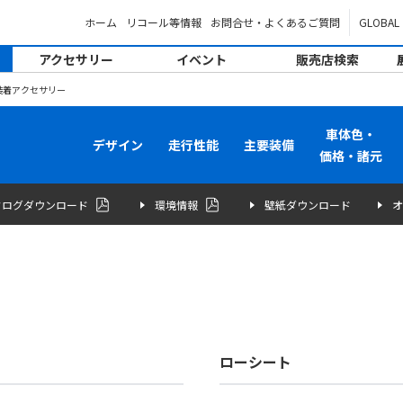
ホーム
リコール等情報
お問合せ・よくあるご質問
GLOBAL
アクセサリー
イベント
販売店検索
装着アクセサリー
車体色・
デザイン
走行性能
主要装備
価格・諸元
タログダウンロード
環境情報
壁紙ダウンロード
オ
ローシート