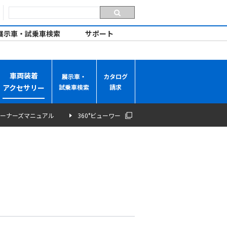
展示車・試乗車検索
サポート
車両装着
展示車・
カタログ
アクセサリー
試乗車検索
請求
ーナーズマニュアル
360°ビューワー