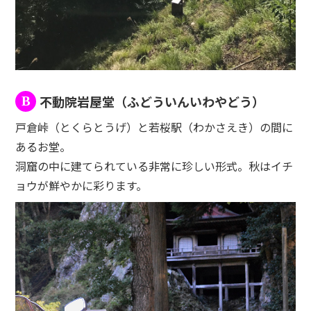
不動院岩屋堂（ふどういんいわやどう）
B
戸倉峠（とくらとうげ）と若桜駅（わかさえき）の間に
あるお堂。
洞窟の中に建てられている非常に珍しい形式。秋はイチ
ョウが鮮やかに彩ります。