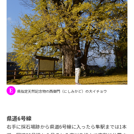
E
県指定天然記念物の西御門（にしみかど）の大イチョウ
県道6号線
右手に採石場跡から県道6号線に入ったら隼駅までは1本