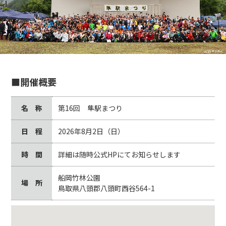
■開催概要
名 称
第16回 隼駅まつり
日 程
2026年8月2日（日）
時 間
詳細は随時公式HPにてお知らせします
船岡竹林公園
場 所
鳥取県八頭郡八頭町西谷564-1