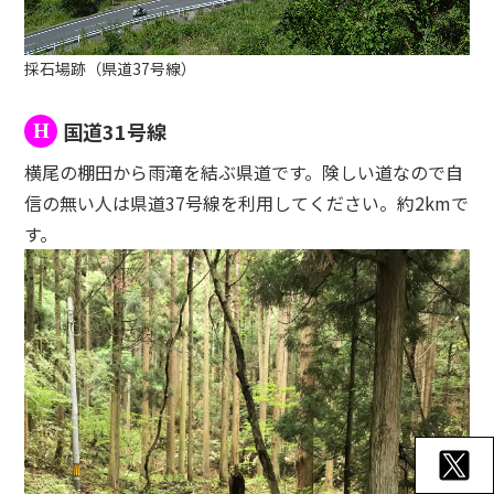
採石場跡（県道37号線）
国道31号線
H
横尾の棚田から雨滝を結ぶ県道です。険しい道なので自
信の無い人は県道37号線を利用してください。約2kmで
す。