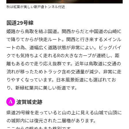
秋は紅葉が美しい新戸倉トンネル付近
国道29号線
姫路から鳥取を結ぶ国道。関西からだと中国道の山崎IC
で降りてからが快走ルート。関西と行き来するメインル
ートの為、道幅広く道路状態が非常によい。ビッグバイ
クでも気持ちよく走れるRの大きなカーブが連続し、距
離もあるので走り応え抜群です。近年は鳥取道に交通の
流れが移ったためトラック含め交通量が減少、非常に走
りやすくなっています。日本風景街道にも選ばれてお
り、新緑紅葉共に美しい街道です。
波賀城史跡
A
県道29号線を走っていると山の上に見える山城で山頂に
の城郭内には復元された二層櫓があります。
ここからの眺めもまた格別です。