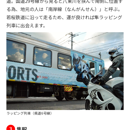
道。国道29号線から見ると八東川を挟んで南側に位置す
る為、地元の人は「南岸線（なんがんせん）」と呼ぶ。
若桜鉄道に沿って走るため、運が良ければ隼ラッピング
列車に出会えます。
ラッピング列車（県道6号線）
隼駅
3