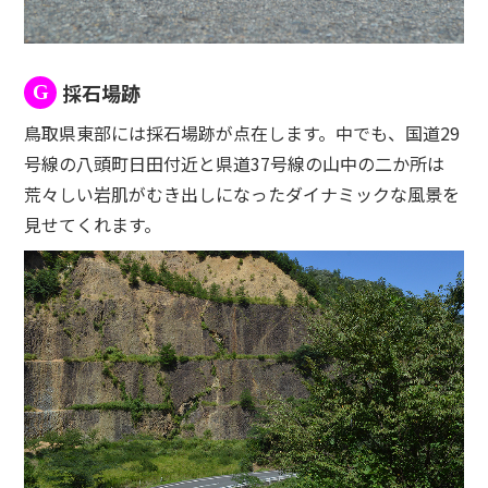
採石場跡
G
鳥取県東部には採石場跡が点在します。中でも、国道29
号線の八頭町日田付近と県道37号線の山中の二か所は
荒々しい岩肌がむき出しになったダイナミックな風景を
見せてくれます。