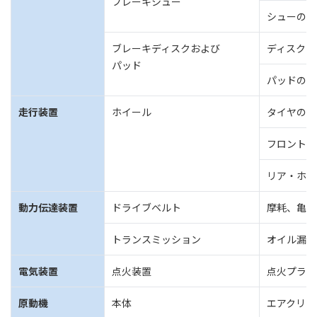
ブレーキシュー
シューのし
ブレーキディスクおよび
ディスクと
パッド
パッドの摩
走行装置
ホイール
タイヤの状
フロント・
リア・ホイ
動力伝達装置
ドライブベルト
摩耗、亀裂
トランスミッション
オイル漏れ
電気装置
点火装置
点火プラグ
原動機
本体
エアクリー