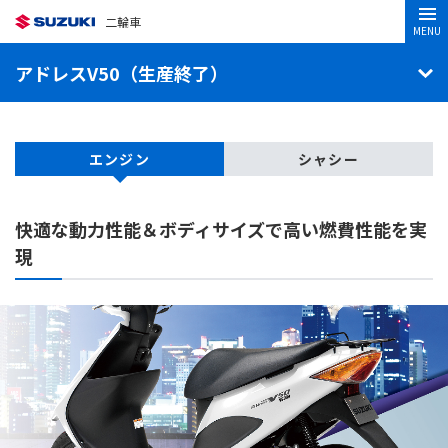
二輪車
MENU
アドレスV50（生産終了）
エンジン
シャシー
快適な動力性能＆ボディサイズで
高い燃費性能を実
現