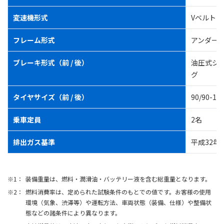
変速機形式
Vベルト
フレーム形式
アンダー
ブレーキ形式（前 / 後）
油圧式シン
グ
タイヤサイズ（前 / 後）
90/90-12 
乗車定員
2名
排出ガス基準
平成32年
装備重量は、燃料・潤滑油・バッテリー液を含む総重量となります。
燃料消費率は、定められた試験条件のもとでの値です。お客様の使用
環境（気象、渋滞等）や運転方法、車両状態（装備、仕様）や整備状
態などの諸条件により異なります。