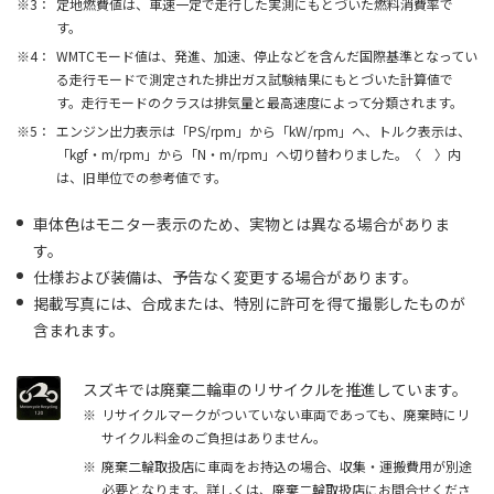
定地燃費値は、車速一定で走行した実測にもとづいた燃料消費率で
す。
WMTCモード値は、発進、加速、停止などを含んだ国際基準となってい
る走行モードで測定された排出ガス試験結果にもとづいた計算値で
す。走行モードのクラスは排気量と最高速度によって分類されます。
エンジン出力表示は「PS/rpm」から「kW/rpm」へ、トルク表示は、
「kgf・m/rpm」から「N・m/rpm」へ切り替わりました。〈 〉内
は、旧単位での参考値です。
車体色はモニター表示のため、実物とは異なる場合がありま
す。
仕様および装備は、予告なく変更する場合があります。
掲載写真には、合成または、特別に許可を得て撮影したものが
含まれます。
スズキでは廃棄二輪車のリサイクルを推進しています。
リサイクルマークがついていない車両であっても、廃棄時にリ
サイクル料金のご負担はありません。
廃棄二輪取扱店に車両をお持込の場合、収集・運搬費用が別途
必要となります。詳しくは、廃棄二輪取扱店にお問合せくださ