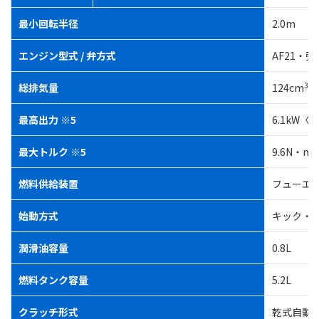
最小回転半径
2.0m
エンジン型式 / 弁方式
AF21・
3
総排気量
124cm
最高出力 ※5
6.1kW〈8.
最大トルク ※5
9.6N・m〈
燃料供給装置
フューエ
始動方式
キック・
潤滑油容量
0.8L
燃料タンク容量
5.2L
クラッチ形式
乾式自動