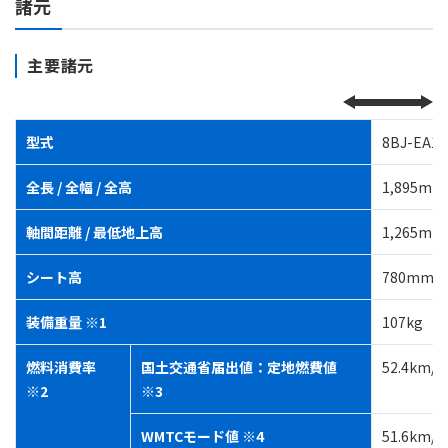
諸元
主要諸元
型式
8BJ-EA12
全長 / 全幅 / 全高
1,895mm 
軸間距離 / 最低地上高
1,265mm
シート高
780mm
装備重量 ※1
107kg
燃料消費率
国土交通省届出値：定地燃費値
52.4km
※2
※3
WMTCモード値 ※4
51.6km