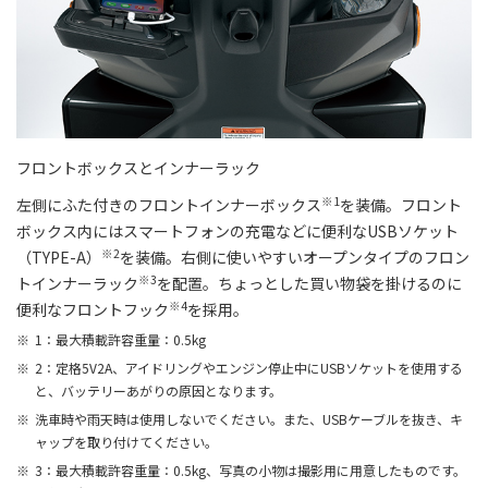
フロントボックスとインナーラック
※1
左側にふた付きのフロントインナーボックス
を装備。フロント
ボックス内にはスマートフォンの充電などに便利なUSBソケット
※2
（TYPE-A）
を装備。右側に使いやすいオープンタイプのフロン
※3
トインナーラック
を配置。ちょっとした買い物袋を掛けるのに
※4
便利なフロントフック
を採用。
1：最大積載許容重量：0.5kg
2：定格5V2A、アイドリングやエンジン停止中にUSBソケットを使用する
と、バッテリーあがりの原因となります。
洗車時や雨天時は使用しないでください。また、USBケーブルを抜き、キ
ャップを取り付けてください。
3：最大積載許容重量：0.5kg、写真の小物は撮影用に用意したものです。