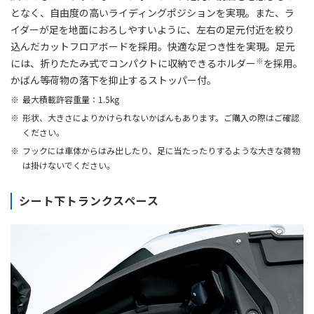
となく、自由度の高いライディングポジションを実現。また、ラ
イダーが足を地面におろしやすいように、左右の足元付近を絞り
込んだカットフロアボードを採用。快適な足つき性を実現。足元
※
には、折りたたみ式でコンパクトに収納できるホルダー
を採用。
かばん等荷物の落下を抑止するストッパー付。
最大積載許容重量：1.5kg
形状、大きさによりかけられないかばんもあります。ご購入の際はご確認
ください。
フックには車体からはみ出したり、足に当たったりするような大きな荷物
は掛けないでください。
シート下トランクスペース