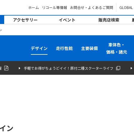
ホーム
リコール等情報
お問合せ・よくあるご質問
GLOBAL
アクセサリー
イベント
販売店検索
ン
車体色・
デザイン
走行性能
主要装備
価格・諸元
報
手軽でお得がちょうどイイ！原付二種スクーターライフ
イン