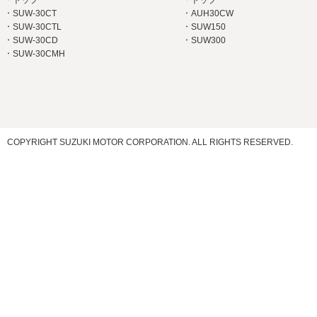
トップ
トップ
SUW-30CT
AUH30CW
SUW-30CTL
SUW150
SUW-30CD
SUW300
SUW-30CMH
COPYRIGHT SUZUKI MOTOR CORPORATION. ALL RIGHTS RESERVED.