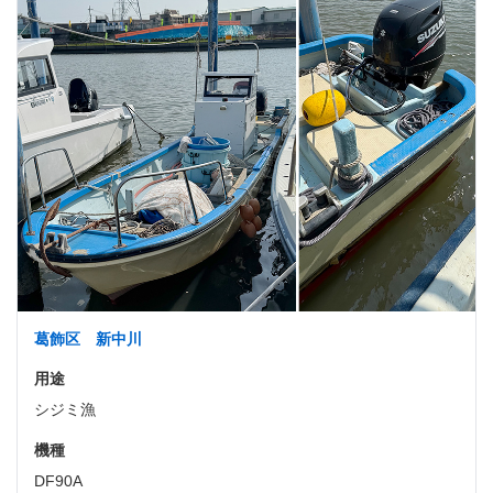
葛飾区 新中川
用途
シジミ漁
機種
DF90A