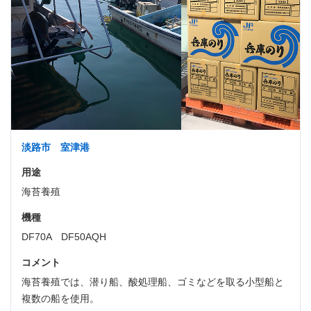
淡路市 室津港
用途
海苔養殖
機種
DF70A DF50AQH
コメント
海苔養殖では、潜り船、酸処理船、ゴミなどを取る小型船と
複数の船を使用。