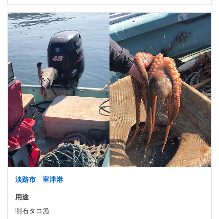
淡路市 室津港
用途
明石タコ漁