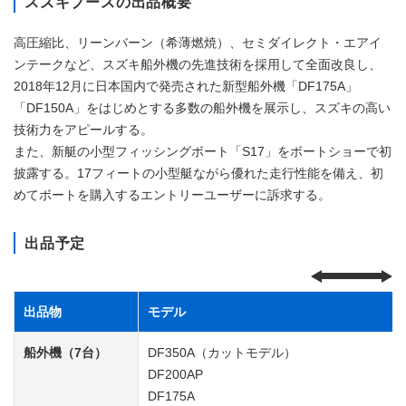
スズキブースの出品概要
高圧縮比、リーンバーン（希薄燃焼）、セミダイレクト・エアイ
ンテークなど、スズキ船外機の先進技術を採用して全面改良し、
2018年12月に日本国内で発売された新型船外機「DF175A」
「DF150A」をはじめとする多数の船外機を展示し、スズキの高い
技術力をアピールする。
また、新艇の小型フィッシングボート「S17」をボートショーで初
披露する。17フィートの小型艇ながら優れた走行性能を備え、初
めてボートを購入するエントリーユーザーに訴求する。
出品予定
出品物
モデル
船外機（7台）
DF350A（カットモデル）
DF200AP
DF175A