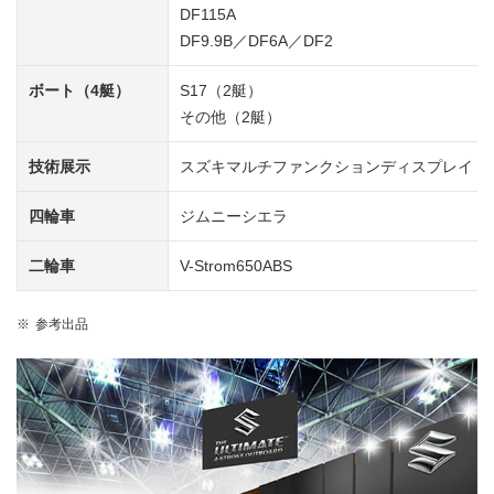
DF115A
DF9.9B／DF6A／DF2
ボート（4艇）
S17（2艇）
その他（2艇）
技術展示
スズキマルチファンクションディスプレイ
四輪車
ジムニーシエラ
二輪車
V-Strom650ABS
参考出品