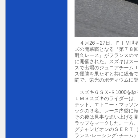
４月26～27日、ＦＩＭ世
ズの開幕戦となる『第７８回
耐久レース』がフランスのマ
に開催された。スズキはス
スで出場のジュニアチーム 
ス優勝を果たすと共に総合
闘で、栄光のポディウムに
スズキＧＳＸ-Ｒ1000を
ＬＭＳスズキのライダーは
テット、エトニー・マッソ
ックの３名。レース序盤に
その後は見事な追い上げを見せ
ラップをマークした。一方
グチャンピオンのＳＥＲＴ（
ランス･レーシング･チーム