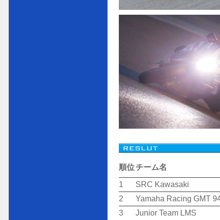
順位
チーム名
1
SRC Kawasaki
2
Yamaha Racing GMT 9
3
Junior Team LMS