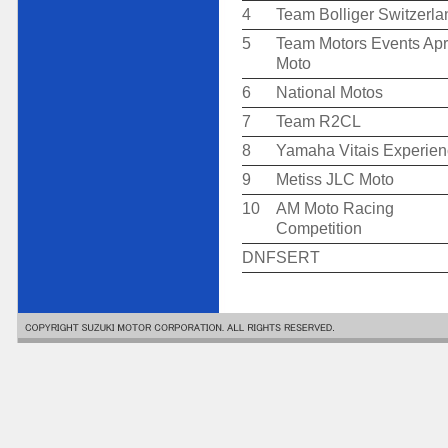
4
Team Bolliger Switzerla
5
Team Motors Events Apr
Moto
6
National Motos
7
Team R2CL
8
Yamaha Vitais Experie
9
Metiss JLC Moto
10
AM Moto Racing
Competition
DNF
SERT