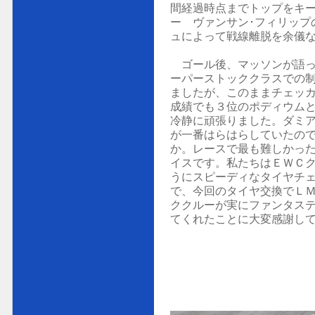
間経過時点までトップをキ
ー ヴァンサン･フィリップ
ュによって戦線離脱を余儀
ゴール後、マッソンが語っ
ーパーストッククラスでの
ましたが、このままチェッ
成績でも３位のポディウム
冷静に頑張りました。ダミア
が一番はらはらしていたの
か。レースで最も難しかっ
イスです。私たちはＥＷＣ
うにスピーディなタイヤチ
で、今回のタイヤ交換でＬ
ククルーが実にファンタス
てくれたことに大変感謝し