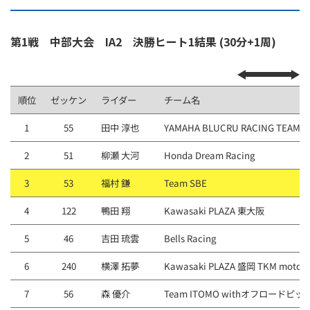
第1戦 中部大会 IA2 決勝ヒート1結果 (30分+1周)
順位
ゼッケン
ライダー
チーム名
1
55
田中 淳也
YAMAHA BLUCRU RACING TEAM 
2
51
柳瀬 大河
Honda Dream Racing
3
53
福村 鎌
Team SBE
4
122
鴨田 翔
Kawasaki PLAZA 東⼤阪
5
46
吉⽥ 琉雲
Bells Racing
6
240
横澤 拓夢
Kawasaki PLAZA 盛岡 TKM motor s
7
56
森 優介
Team ITOMO withオフロードピ