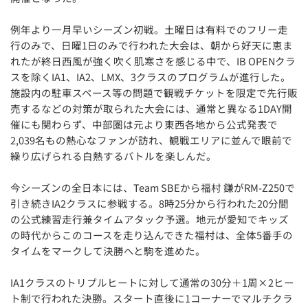
例年より一月早いシーズン初戦。土曜日は有料でのフリー走
行のみで、日曜1日のみで行われた大会は、朝から好天に恵ま
れたが終日西風が強く吹く肌寒さを感じる中で、IB OPENクラ
スを除くIA1、IA2、LMX、3クラスのプログラムが進行した。
施設内の駐車スペース等の問題で観戦チケットを限定で先行販
売するなどの対策が取られた大会には、通常と異なる1DAY開
催にも関わらず、中部圏は元より東西各地から公式発表で
2,039名もの熱心なファンが訪れ、観戦エリアに並んで眼前で
繰り広げられる白熱するバトルを楽しんだ。
今シーズンの全日本には、Team SBEから福村 鎌がRM-Z250で
引き続きIA2クラスに参戦する。8時25分から行われた20分間
の公式練習走行兼タイムアタック予選。地元が愛知でキッズ
の時代からこのコースを走り込んできた福村は、全体5番手の
タイムをマークして決勝へと駒を進めた。
IA1クラスのトリプルヒートに対して通常の30分＋1周×2ヒー
ト制で行われた決勝。スタート直後に1コーナーでマルチクラ