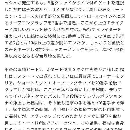
ッシュが発生するも、5番グリッドからイン側のゲートを選択
した福村はその混乱を上手くすり抜けて、1周目のみショート
カットでコースの後半部分を周回しコントロールラインへと戻
るオープニングラップを7番手で通過。ここから上位のライダ
ーと激しいバトルを繰り広げた福村は、先行するライダーを
確実にパスし続けると終盤には3番手に浮上。この時点で先行
する2台とは10秒以上の差が開いていたが、しっかりと後続と
の差をキープし3位でチェッカーフラッグを受け、2023年最終
戦以来となる表彰台登壇を果たす。
午後の決勝ヒート2。スタート位置をやや中央寄りに移した福
村は、スタートで出遅れてしまいほぼ最後尾で1コーナーをク
リア。ショートカットのオープニングラップを20番手前後で
クリアした福村は、ここから猛烈な追い上げを展開。先行す
るライバル達を次々とパスし早い段階でシングルポジション
まで浮上した福村は、その後も追撃の手を緩めず6番手まで浮
上。後半単独での転倒、周回遅れとの接触で2度の転倒を喫し
た福村だが、アグレッシブな攻めの走りですぐに順位を取り
戻しこのヒートは6位でフィニッシュ。この結果、福村は自身
初の地元大会で3年ぶりとなる自己ベストタイの総合4位の好