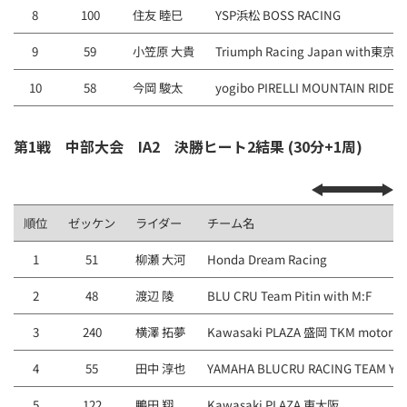
8
100
住友 睦巳
YSP浜松 BOSS RACING
9
59
小笠原 大貴
Triumph Racing Japan with東京
10
58
今岡 駿太
yogibo PIRELLI MOUNTAIN RIDER
第1戦 中部大会 IA2 決勝ヒート2結果 (30分+1周)
順位
ゼッケン
ライダー
チーム名
1
51
柳瀬 大河
Honda Dream Racing
2
48
渡辺 陵
BLU CRU Team Pitin with M:F
3
240
横澤 拓夢
Kawasaki PLAZA 盛岡 TKM motor sp
4
55
田中 淳也
YAMAHA BLUCRU RACING TEAM Y
5
122
鴨田 翔
Kawasaki PLAZA 東⼤阪