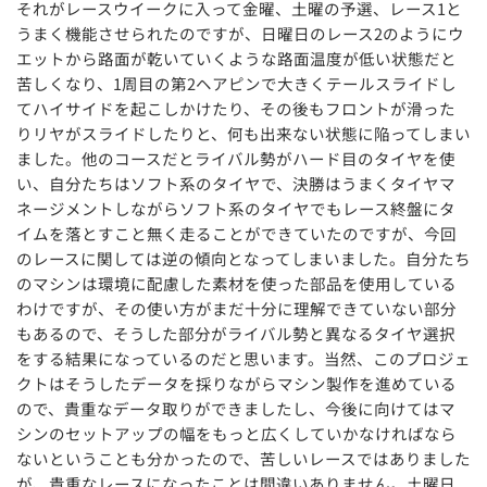
それがレースウイークに入って金曜、土曜の予選、レース1と
うまく機能させられたのですが、日曜日のレース2のようにウ
エットから路面が乾いていくような路面温度が低い状態だと
苦しくなり、1周目の第2ヘアピンで大きくテールスライドし
てハイサイドを起こしかけたり、その後もフロントが滑った
りリヤがスライドしたりと、何も出来ない状態に陥ってしまい
ました。他のコースだとライバル勢がハード目のタイヤを使
い、自分たちはソフト系のタイヤで、決勝はうまくタイヤマ
ネージメントしながらソフト系のタイヤでもレース終盤にタ
イムを落とすこと無く走ることができていたのですが、今回
のレースに関しては逆の傾向となってしまいました。自分たち
のマシンは環境に配慮した素材を使った部品を使用している
わけですが、その使い方がまだ十分に理解できていない部分
もあるので、そうした部分がライバル勢と異なるタイヤ選択
をする結果になっているのだと思います。当然、このプロジェ
クトはそうしたデータを採りながらマシン製作を進めている
ので、貴重なデータ取りができましたし、今後に向けてはマ
シンのセットアップの幅をもっと広くしていかなければなら
ないということも分かったので、苦しいレースではありました
が、貴重なレースになったことは間違いありません。土曜日