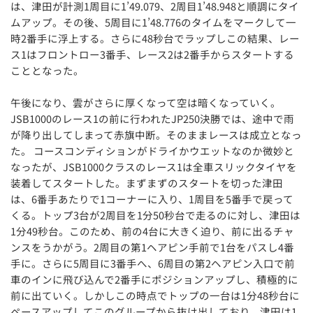
は、津田が計測1周目に1’49.079、2周目1’48.948と順調にタイ
ムアップ。その後、5周目に1’48.776のタイムをマークして一
時2番手に浮上する。さらに48秒台でラップしこの結果、レー
ス1はフロントロー3番手、レース2は2番手からスタートする
こととなった。
午後になり、雲がさらに厚くなって空は暗くなっていく。
JSB1000のレース1の前に行われたJP250決勝では、途中で雨
が降り出してしまって赤旗中断。そのままレースは成立となっ
た。 コースコンディションがドライかウエットなのか微妙と
なったが、JSB1000クラスのレース1は全車スリックタイヤを
装着してスタートした。まずまずのスタートを切った津田
は、6番手あたりで1コーナーに入り、1周目を5番手で戻って
くる。トップ3台が2周目を1分50秒台で走るのに対し、津田は
1分49秒台。このため、前の4台に大きく迫り、前に出るチャ
ンスをうかがう。2周目の第1ヘアピン手前で1台をパスし4番
手に。さらに5周目に3番手へ、6周目の第2ヘアピン入口で前
車のインに飛び込んで2番手にポジションアップし、積極的に
前に出ていく。しかしこの時点でトップの一台は1分48秒台に
ペースアップしてこのグループから抜け出しており、津田は1