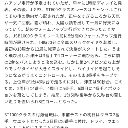
ムアップ走行が予定されていたが、早々に1時間ディレイと発
表。その後、J-GP3、ST600クラスのレースはキャンセルされ
てその後の動向が心配されたが、正午をすぎるころから天気
が一気に回復。霧が晴れ、太陽も顔を出して一気に好天にな
っていく。朝のウォームアップ走行ができなかったことか
ら、JSB1000クラスのレース前に5分間のウォームアップ走行
時間が設けられ、14時20分に全車スリックタイヤを装着し、
当初の18周から12周に減算されて決勝がスタートした。うま
く飛び出した津田は3番手で1コーナーに飛び込み、さらに前
の2台をパスしようと攻め込む。しかし第2ヘアピン立ち上が
りでリヤタイヤが大きくスライドし、ハイサイドを起こしそ
うになるがうまくコントロール。そのまま3番手をキープす
る。上位陣が1分49秒台で走るのに対し、津田は50秒台。この
ため、2周目に4番手、4周目に5番手、6周目に7番手とポジシ
ョンを落としてしまう。結局、1分50秒後半から51秒台の苦し
い走りを強いられ8位ゴールとなった。
ST1000クラスの村瀬健琉は、事前テストの初日はクラス2番
手。ウエットとなった2日目は6番手に付け、ドライ、ウエッ
トともに上位に入ることができた。