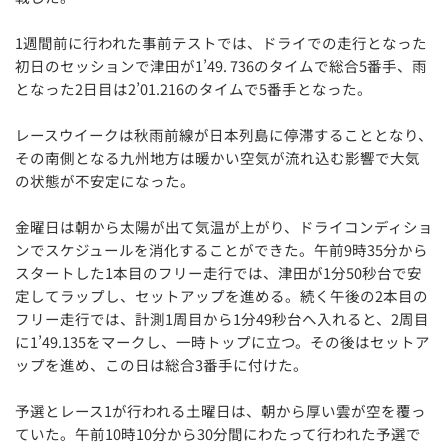
1週間前に行われた事前テストでは、ドライでの走行となった
初日のセッションで津田が1’49. 736のタイムで総合5番手、雨
となった2日目は2’01.216のタイムで5番手となった。
レースウイークは秋雨前線が日本列島に停滞することとなり、
その南側となる九州地方は暖かい空気が流れ込む影響で大気
の状態が不安定になった。
金曜日は朝から太陽が出て気温が上がり、ドライコンディショ
ンでスケジュールを消化することができた。午前9時35分から
スタートした1本目のフリー走行では、津田が1分50秒台で安
定してラップし、セットアップを進める。続く午後の2本目の
フリー走行では、計測1周目から1分49秒台へ入れると、2周目
に1’49.135をマークし、一時トップに立つ。その後はセットア
ップを進め、この日は総合3番手に付けた。
予選とレース1が行われる土曜日は、朝から厚い雲が空を覆っ
ていた。午前10時10分から30分間にわたって行われた予選で