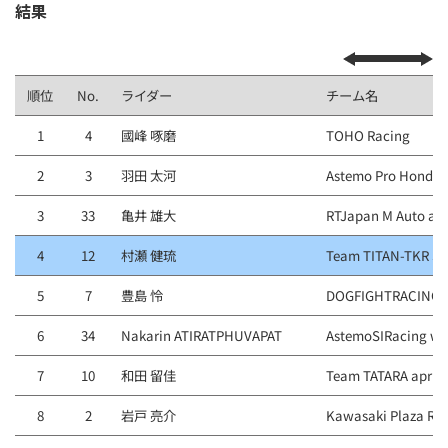
結果
順位
No.
ライダー
チーム名
1
4
國峰 啄磨
TOHO Racing
2
3
羽田 太河
Astemo Pro Honda S
3
33
亀井 雄大
RTJapan M Auto a
4
12
村瀬 健琉
Team TITAN-TKR S
5
7
豊島 怜
DOGFIGHTRACING 
6
34
Nakarin ATIRATPHUVAPAT
AstemoSIRacing w
7
10
和田 留佳
Team TATARA aprili
8
2
岩戸 亮介
Kawasaki Plaza Ra