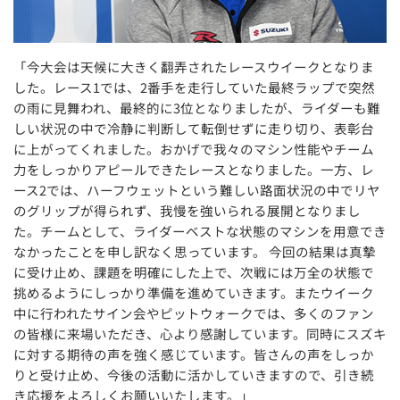
「今大会は天候に大きく翻弄されたレースウイークとなりま
した。レース1では、2番手を走行していた最終ラップで突然
の雨に見舞われ、最終的に3位となりましたが、ライダーも難
しい状況の中で冷静に判断して転倒せずに走り切り、表彰台
に上がってくれました。おかげで我々のマシン性能やチーム
力をしっかりアピールできたレースとなりました。一方、レ
ース2では、ハーフウェットという難しい路面状況の中でリヤ
のグリップが得られず、我慢を強いられる展開となりまし
た。チームとして、ライダーベストな状態のマシンを用意でき
なかったことを申し訳なく思っています。 今回の結果は真摯
に受け止め、課題を明確にした上で、次戦には万全の状態で
挑めるようにしっかり準備を進めていきます。またウイーク
中に行われたサイン会やピットウォークでは、多くのファン
の皆様に来場いただき、心より感謝しています。同時にスズキ
に対する期待の声を強く感じています。皆さんの声をしっか
りと受け止め、今後の活動に活かしていきますので、引き続
き応援をよろしくお願いいたします。」