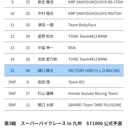
9
25
新庄 雅浩
KRP SANYOUKOUGYO RS-ITOH
10
32
中村 竜也
KRP SANYOUKOUGYO RSITOH
11
20
津田 一磨
Team BabyFace
12
24
星野 知也
TONE Team4413 BMW
13
23
中冨 伸一
RSN
14
28
吉田 愛乃助
TONE Team4413 BMW
15
44
樋口 耕太
FACTORY HIRO H.L.O RACING
DNF
8
岩田 悟
Team ATJ
DNF
17
杉山 優輝
Honda Suzuka Racing Team
DNF
11
関口 太郎
SANMEI Team TARO PLUSONE
第5戦 スーパーバイクレース in 九州 ST1000 公式予選