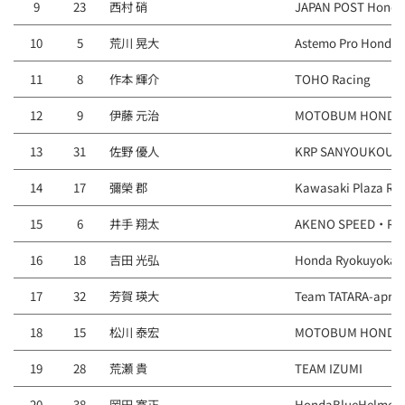
9
23
西村 硝
JAPAN POST Honda
10
5
荒川 晃大
Astemo Pro Honda 
11
8
作本 輝介
TOHO Racing
12
9
伊藤 元治
MOTOBUM HONDA
13
31
佐野 優人
KRP SANYOUKOUGY
14
17
彌榮 郡
Kawasaki Plaza Ra
15
6
井手 翔太
AKENO SPEED・RC
16
18
吉田 光弘
Honda Ryokuyokai
17
32
芳賀 瑛大
Team TATARA-aprili
18
15
松川 泰宏
MOTOBUM HONDA
19
28
荒瀬 貴
TEAM IZUMI
20
38
岡田 寛正
HondaBlueHelmet