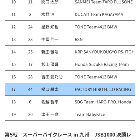
10
11
関口 太郎
SANMEI Team TARO PLUSONE
11
3
水野 涼
DUCATI Team KAGAYAMA
12
24
星野 知也
TONE Team4413 BMW
13
23
中冨 伸一
RSN
14
25
新庄 雅浩
KRP SANYOUKOUGYO RS-ITOH
15
17
杉山 優輝
Honda Suzuka Racing Team
16
28
吉田 愛乃助
TONE Team4413 BMW
17
44
樋口 耕太
FACTORY HIRO H.L.O RACING
18
6
名越 哲平
SDG Taem HARC-PRO. Honda
19
20
津田 一磨
Team BabyFace
第5戦 スーパーバイクレース in 九州 JSB1000 決勝レ