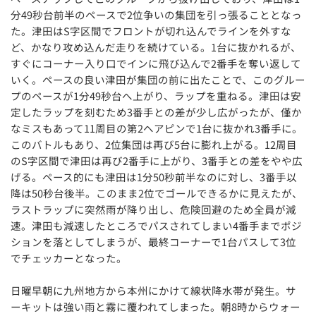
分49秒台前半のペースで2位争いの集団を引っ張ることとなっ
た。津田はS字区間でフロントが切れ込んでラインを外すな
ど、かなり攻め込んだ走りを続けている。1台に抜かれるが、
すぐにコーナー入り口でインに飛び込んで2番手を奪い返して
いく。ペースの良い津田が集団の前に出たことで、このグルー
プのペースが1分49秒台へ上がり、ラップを重ねる。津田は安
定したラップを刻むため3番手との差が少し広がったが、僅か
なミスもあって11周目の第2ヘアピンで1台に抜かれ3番手に。
このバトルもあり、2位集団は再び5台に膨れ上がる。12周目
のS字区間で津田は再び2番手に上がり、3番手との差をやや広
げる。ペース的にも津田は1分50秒前半なのに対し、3番手以
降は50秒台後半。このまま2位でゴールできるかに見えたが、
ラストラップに突然雨が降り出し、危険回避のため全員が減
速。津田も減速したところでパスされてしまい4番手までポジ
ションを落としてしまうが、最終コーナーで1台パスして3位
でチェッカーとなった。
日曜早朝に九州地方から本州にかけて線状降水帯が発生。サ
ーキットは強い雨と霧に覆われてしまった。朝8時からウォー