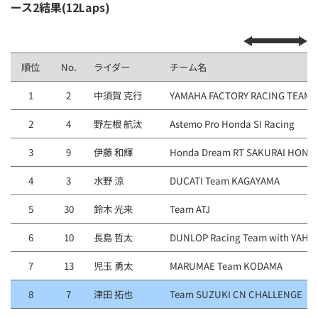
ース2結果(12Laps)
順位
No.
ライダー
チーム名
1
2
中須賀 克行
YAMAHA FACTORY RACING TEAM
2
4
野左根 航汰
Astemo Pro Honda SI Racing
3
9
伊藤 和輝
Honda Dream RT SAKURAI HOND
4
3
水野 涼
DUCATI Team KAGAYAMA
5
30
鈴木 光来
Team ATJ
6
10
長島 哲太
DUNLOP Racing Team with YAHA
7
13
児玉 勇太
MARUMAE Team KODAMA
8
7
津田 拓也
Team SUZUKI CN CHALLENGE