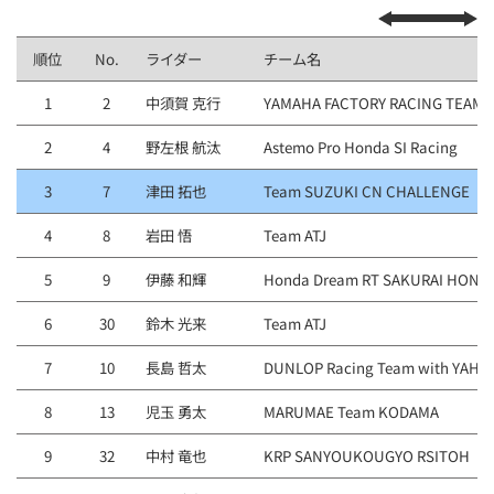
順位
No.
ライダー
チーム名
1
2
中須賀 克行
YAMAHA FACTORY RACING TEAM
2
4
野左根 航汰
Astemo Pro Honda SI Racing
3
7
津田 拓也
Team SUZUKI CN CHALLENGE
4
8
岩田 悟
Team ATJ
5
9
伊藤 和輝
Honda Dream RT SAKURAI HOND
6
30
鈴木 光来
Team ATJ
7
10
長島 哲太
DUNLOP Racing Team with YAHA
8
13
児玉 勇太
MARUMAE Team KODAMA
9
32
中村 竜也
KRP SANYOUKOUGYO RSITOH