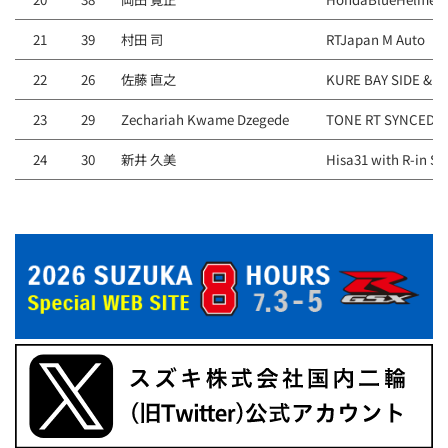
21
39
村田 司
RTJapan M Auto
22
26
佐藤 直之
KURE BAY SIDE & P
23
29
Zechariah Kwame Dzegede
TONE RT SYNCEDG
24
30
新井 久美
Hisa31 with R-in Spi