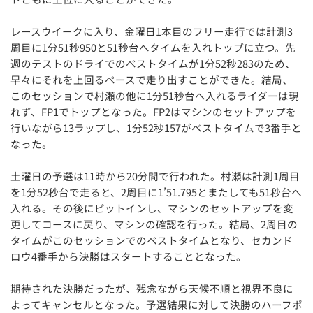
レースウイークに入り、金曜日1本目のフリー走行では計測3
周目に1分51秒950と51秒台へタイムを入れトップに立つ。先
週のテストのドライでのベストタイムが1分52秒283のため、
早々にそれを上回るペースで走り出すことができた。結局、
このセッションで村瀬の他に1分51秒台へ入れるライダーは現
れず、FP1でトップとなった。FP2はマシンのセットアップを
行いながら13ラップし、1分52秒157がベストタイムで3番手と
なった。
土曜日の予選は11時から20分間で行われた。村瀬は計測1周目
を1分52秒台で走ると、2周目に1’51.795とまたしても51秒台へ
入れる。その後にピットインし、マシンのセットアップを変
更してコースに戻り、マシンの確認を行った。結局、2周目の
タイムがこのセッションでのベストタイムとなり、セカンド
ロウ4番手から決勝はスタートすることとなった。
期待された決勝だったが、残念ながら天候不順と視界不良に
よってキャンセルとなった。予選結果に対して決勝のハーフポ