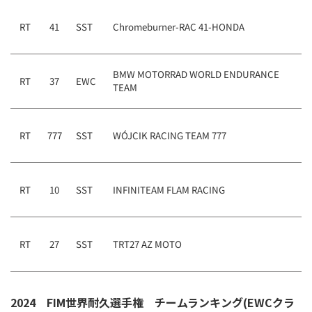
RT
41
SST
Chromeburner-RAC 41-HONDA
BMW MOTORRAD WORLD ENDURANCE
RT
37
EWC
TEAM
RT
777
SST
WÓJCIK RACING TEAM 777
RT
10
SST
INFINITEAM FLAM RACING
RT
27
SST
TRT27 AZ MOTO
2024 FIM世界耐久選手権 チームランキング(EWCクラ