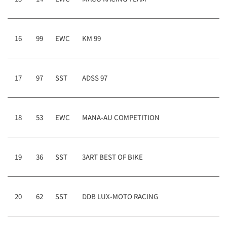
16
99
EWC
KM 99
17
97
SST
ADSS 97
18
53
EWC
MANA-AU COMPETITION
19
36
SST
3ART BEST OF BIKE
20
62
SST
DDB LUX-MOTO RACING