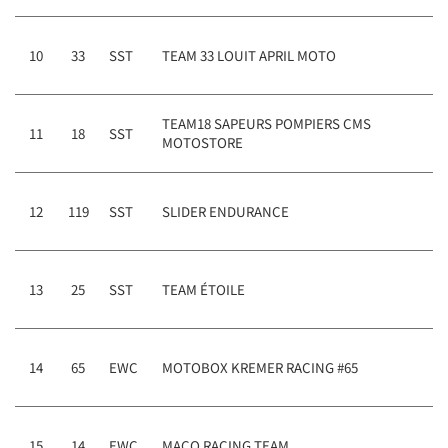
10
33
SST
TEAM 33 LOUIT APRIL MOTO
TEAM18 SAPEURS POMPIERS CMS
11
18
SST
MOTOSTORE
12
119
SST
SLIDER ENDURANCE
13
25
SST
TEAM ÉTOILE
14
65
EWC
MOTOBOX KREMER RACING #65
15
14
EWC
MACO RACING TEAM