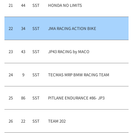
21
44
SST
HONDA NO LIMITS
22
34
SST
JMA RACING ACTION BIKE
23
43
SST
JP43 RACING by MACO
24
9
SST
TECMAS MRP BMW RACING TEAM
25
86
SST
PITLANE ENDURANCE #86- JP3
26
22
SST
TEAM 202