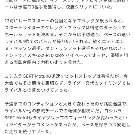
ームは予選で3番手を獲得し、決勝グリッドについた。
13時にレーススタートの合図となるフラッグが振られると、
スタートライダーのグレッグ・ブラックは得意のダッシュで
ホールショットを決める。そこからは予想通り、ペースの速い
ライバル4強でのバトルが繰り広げられる。続くエティエン
ヌ・マッソン選手、ダン・リンフット選手もそれぞれのステ
ィントでスズキGSX-R1000Rをハイペースで走らせ、優勝を狙
える表彰台圏内で力強い走りを見せた。
ヨシムラ SERT Motulの迅速なピットストップは有名だが、今
大会でもその期待を裏切らず、ライダー交代のタイミングでも
ライバルとの差をつけていった。
予選までのコンディションと大きく変わったのが路面温度で、
ライバルや他の参戦チームでの転倒が相次いだ。ヨシムラ
SERT Motulもタイヤグリップのフィーリングが変わったとい
うライダーからコメントがあったが、ペースを保ちつつ安定し
た走りを続けていった。