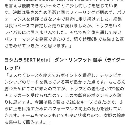
を言えば優勝できなかったことに少し悔しさを感じていま
す。決勝は暑さのため予選と同じフィーリングが掴めず、パフ
ォーマンスを発揮できない中で懸命に走り続けました。終盤
は良いペースで安定した走りに戻れましたが、トップをいく
ライバルには届きませんでした。それでも全体を通して良い
パフォーマンスを発揮できたので、続く鈴鹿8耐でも強さと速
さをみせていきたいと思います。」
ヨシムラ SERT Motul ダン・リンフット 選手（ライダー
レッド）
「ミスなくレースを終えて27ポイントを獲得し、チャンピオ
ンシップのリードを保っている事が良かった点です。もちろん
勝つためにここに来たのですが、トップとの差も僅かで2位の
チェッカーを受けられたので、この表彰台のポジションを誇
りに思います。今回は粘り強さで2位をキープできたので、さ
らに上を目指すためにパフォーマンス向上の努力を続けてい
きます。チームもマシンもとても良い状態なので、次戦の鈴鹿
も集中して臨みます。」