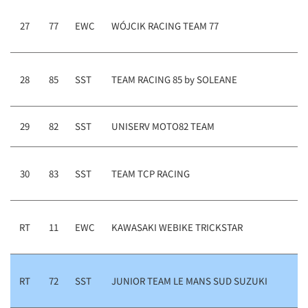
27
77
EWC
WÓJCIK RACING TEAM 77
28
85
SST
TEAM RACING 85 by SOLEANE
29
82
SST
UNISERV MOTO82 TEAM
30
83
SST
TEAM TCP RACING
RT
11
EWC
KAWASAKI WEBIKE TRICKSTAR
RT
72
SST
JUNIOR TEAM LE MANS SUD SUZUKI