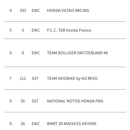
4
333
EWC
HONDA VILTAIS RACING
5
5
EWC
F.C.C. TSR Honda France
6
8
EWC
TEAM BOLLIGER SWITZERLAND #8
7
111
SST
TEAM AVIOBIKE by M2 REVO
8
55
SST
NATIONAL MOTOS HONDA FMA
9
24
EWC
BMRT 3D MAXXESS NEVERS