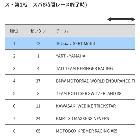
ス・第2戦 スパ8時間レース終了時)
順位
ゼッケン
チーム
1
12
ヨシムラ SERT Motul
2
1
YART - YAMAHA
3
4
TATI TEAM BERINGER RACING
4
37
BMW MOTORRAD WORLD ENDURANCE TEA
5
8
TEAM BOLLIGER SWITZERLAND #8
6
11
KAWASAKI WEBIKE TRICKSTAR
7
24
BMRT 3D MAXXESS NEVERS
8
65
MOTOBOX KREMER RACING #65