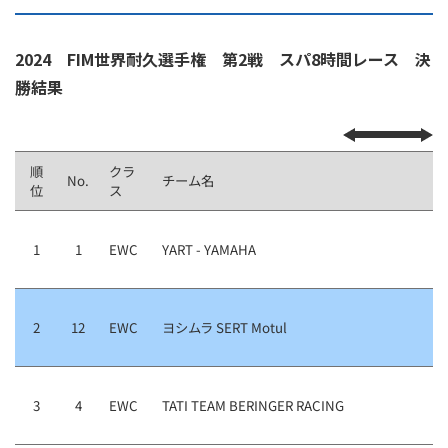
2024 FIM世界耐久選手権 第2戦 スパ8時間レース 決
勝結果
順
クラ
No.
チーム名
位
ス
1
1
EWC
YART - YAMAHA
2
12
EWC
ヨシムラ SERT Motul
3
4
EWC
TATI TEAM BERINGER RACING