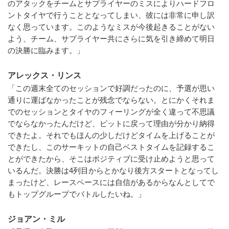
のアタックをチームとサプライヤーのミスによりハードフロ
ントタイヤで行うこととなってしまい、彼には非常に申し訳
なく思っています。このようなミスが今後起きることがない
よう、チーム、サプライヤー共にさらに気を引き締めて明日
の決勝に臨みます。」
アレックス・リンス
「この週末全てのセッションで好調だったのに、予選が思い
通りに運ばなかったことが残念でならない。とにかくそれま
でのセッションとタイヤのフィーリングが全く違って不思議
でならなかったんだけど、ピットに戻って理由が分かり納得
できたよ。それでもほんの少しだけどタイムを上げることが
できたし、このサーキットの自己ベストタイムを記録するこ
とができたから、そこはポジティブに受け止めようと思って
いるんだ。決勝は4列目からとかなり後方スタートとなってし
まったけど、レースペースには自信があるからなんとしてで
もトップグループでバトルしたいね。」
ジョアン・ミル