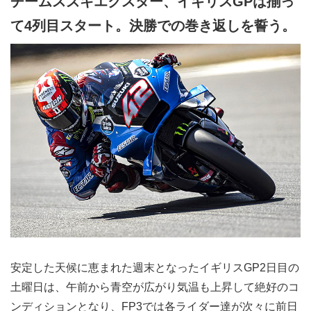
チームスズキエクスター、イギリスGPは揃っ
て4列目スタート。決勝での巻き返しを誓う。
安定した天候に恵まれた週末となったイギリスGP2日目の
土曜日は、午前から青空が広がり気温も上昇して絶好のコ
ンディションとなり、FP3では各ライダー達が次々に前日