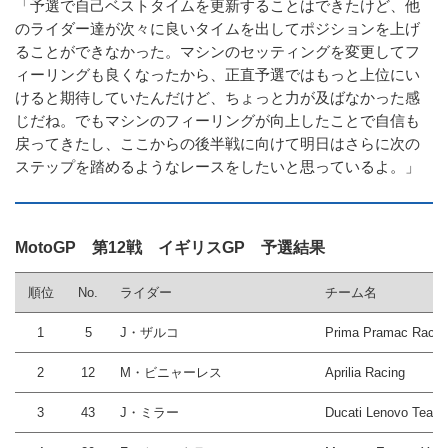
「予選で自己ベストタイムを更新することはできたけど、他
のライダー達が次々に良いタイムを出してポジションを上げ
ることができなかった。マシンのセッティングを変更してフ
ィーリングも良くなったから、正直予選ではもっと上位にい
けると期待していたんだけど、ちょっと力が及ばなかった感
じだね。でもマシンのフィーリングが向上したことで自信も
戻ってきたし、ここからの後半戦に向けて明日はさらに次の
ステップを踏めるようなレースをしたいと思っているよ。」
MotoGP 第12戦 イギリスGP 予選結果
順位
No.
ライダー
チーム名
1
5
J・ザルコ
Prima Pramac Racin
2
12
M・ビニャーレス
Aprilia Racing
3
43
J・ミラー
Ducati Lenovo Team