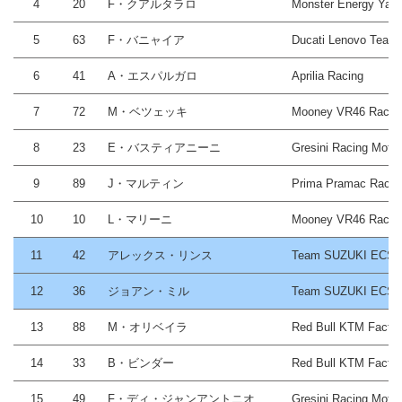
4
20
F・クアルタラロ
Monster Energy Ya
5
63
F・バニャイア
Ducati Lenovo Team
6
41
A・エスパルガロ
Aprilia Racing
7
72
M・ベツェッキ
Mooney VR46 Racin
8
23
E・バスティアニーニ
Gresini Racing Mot
9
89
J・マルティン
Prima Pramac Racin
10
10
L・マリーニ
Mooney VR46 Racin
11
42
アレックス・リンス
Team SUZUKI ECS
12
36
ジョアン・ミル
Team SUZUKI ECS
13
88
M・オリベイラ
Red Bull KTM Factor
14
33
B・ビンダー
Red Bull KTM Factor
15
49
F・ディ・ジャンアントニオ
Gresini Racing Mot