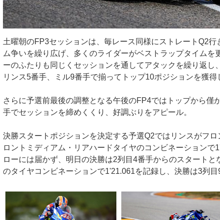
土曜朝のFP3セッションは、毎レース同様にストレートQ2
ム争いを繰り広げ、多くのライダーがベストラップタイムを
ーのふたりも同じくセッションを通してアタックを繰り返し
リンス5番手、ミル9番手で揃ってトップ10ポジションを獲得
さらに予選前最後の調整となる午後のFP4ではトップから僅か
手でセッションを締めくくり、好調ぶりをアピール。
決勝スタートポジションを決定する予選Q2ではリンスがフロ
ロントミディアム・リアハードタイヤのコンビネーションで1'2
ローには届かず、明日の決勝は2列目4番手からのスタートと
のタイヤコンビネーションで1'21.061を記録し、決勝は3列