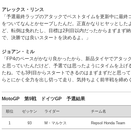
アレックス・リンス
「予選最終ラップのアタックでベストタイムを更新中に最終
をついてなんとかセーブしたんだ。正直かなりヒヤッとした
ど、転倒は免れたし、目標は2列目以内だったからまずまず
で、決勝では良いスタートを決めるよ。」
ジョアン・ミル
「FP4のペースがかなり良かったから、新品タイヤでアタッ
と思っていたんだけど、予選では思ったようにタイムを上げ
たね。でも3列目からスタートできるのはまずまずだと思っ
らとにかく全力を出し切って走り、気持ちよく前半戦を締め
MotoGP 第9戦 ドイツGP 予選結果
順位
ゼッケン
ライダー
チーム名
1
93
M・マルケス
Repsol Honda Team