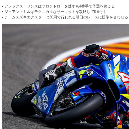
• アレックス・リンスはフロントローを逃すも4番手で予選を終える
• ジョアン・ミルはテクニカルなサーキットを攻略して9番手に
• チームスズキエクスターは30周で行われる明日のレースに照準を合わせる