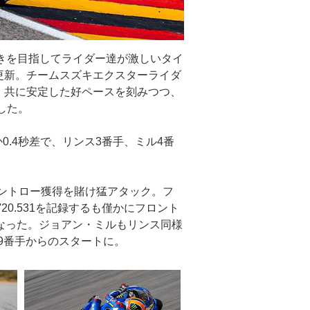
行きを目指してライダー達が激しいタイ
更新。チームスズキエクスターライダ
、共に安定した好ペースを刻みつつ、
した。
0.4秒差で、リンス3番手、ミル4番
ントロー獲得を賭け猛アタック。フ
0.531を記録するも僅かにフロント
なった。ジョアン・ミルもリンス同様
目9番手からのスタートに。