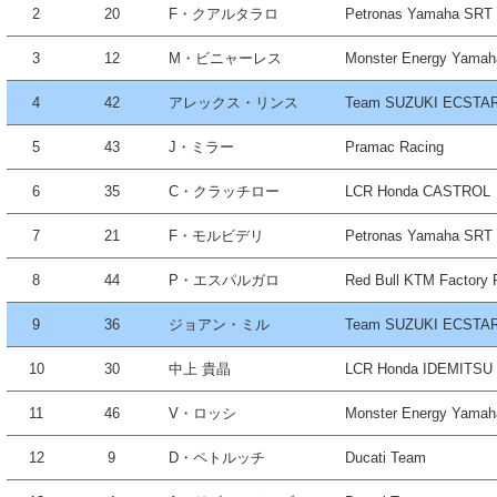
2
20
F・クアルタラロ
Petronas Yamaha SRT
3
12
M・ビニャーレス
Monster Energy Yama
4
42
アレックス・リンス
Team SUZUKI ECSTA
5
43
J・ミラー
Pramac Racing
6
35
C・クラッチロー
LCR Honda CASTROL
7
21
F・モルビデリ
Petronas Yamaha SRT
8
44
P・エスパルガロ
Red Bull KTM Factory 
9
36
ジョアン・ミル
Team SUZUKI ECSTA
10
30
中上 貴晶
LCR Honda IDEMITSU
11
46
V・ロッシ
Monster Energy Yama
12
9
D・ペトルッチ
Ducati Team