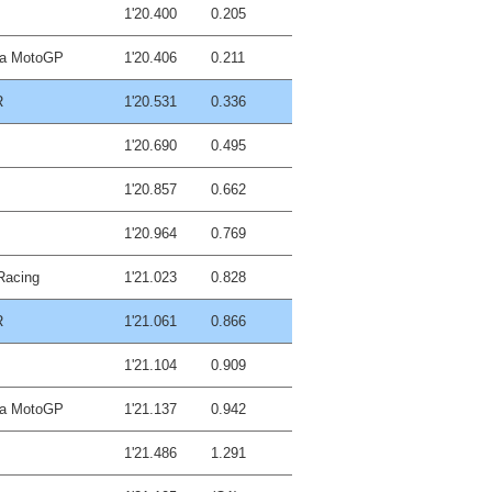
1'20.400
0.205
ha MotoGP
1'20.406
0.211
R
1'20.531
0.336
1'20.690
0.495
1'20.857
0.662
1'20.964
0.769
Racing
1'21.023
0.828
R
1'21.061
0.866
1'21.104
0.909
ha MotoGP
1'21.137
0.942
1'21.486
1.291