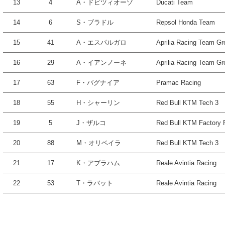
13
4
A・ドビツィオーゾ
Ducati Team
14
6
S・ブラドル
Repsol Honda Team
15
41
A・エスパルガロ
Aprilia Racing Team Gr
16
29
A・イアンノーネ
Aprilia Racing Team Gr
17
63
F・バグナイア
Pramac Racing
18
55
H・シャーリン
Red Bull KTM Tech 3
19
5
J・ザルコ
Red Bull KTM Factory 
20
88
M・オリベイラ
Red Bull KTM Tech 3
21
17
K・アブラハム
Reale Avintia Racing
22
53
T・ラバット
Reale Avintia Racing