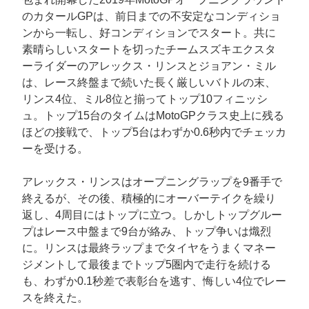
のカタールGPは、前日までの不安定なコンディショ
ンから一転し、好コンディションでスタート。共に
素晴らしいスタートを切ったチームスズキエクスタ
ーライダーのアレックス・リンスとジョアン・ミル
は、レース終盤まで続いた長く厳しいバトルの末、
リンス4位、ミル8位と揃ってトップ10フィニッシ
ュ。トップ15台のタイムはMotoGPクラス史上に残る
ほどの接戦で、トップ5台はわずか0.6秒内でチェッカ
ーを受ける。
アレックス・リンスはオープニングラップを9番手で
終えるが、その後、積極的にオーバーテイクを繰り
返し、4周目にはトップに立つ。しかしトップグルー
プはレース中盤まで9台が絡み、トップ争いは熾烈
に。リンスは最終ラップまでタイヤをうまくマネー
ジメントして最後までトップ5圏内で走行を続ける
も、わずか0.1秒差で表彰台を逃す、悔しい4位でレー
スを終えた。