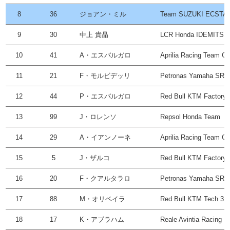
8
36
ジョアン・ミル
Team SUZUKI ECSTA
9
30
中上 貴晶
LCR Honda IDEMITSU
10
41
A・エスパルガロ
Aprilia Racing Team Gr
11
21
F・モルビデッリ
Petronas Yamaha SRT
12
44
P・エスパルガロ
Red Bull KTM Factory 
13
99
J・ロレンソ
Repsol Honda Team
14
29
A・イアンノーネ
Aprilia Racing Team Gr
15
5
J・ザルコ
Red Bull KTM Factory 
16
20
F・クアルタラロ
Petronas Yamaha SRT
17
88
M・オリベイラ
Red Bull KTM Tech 3
18
17
K・アブラハム
Reale Avintia Racing