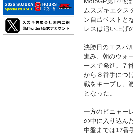
MotoGP第1
ムスズキエクスタ
ン自己ベストと
レスは追い上げ
決勝日のエスパ
進み、朝のウォ
ースで発進。７
から８番手につ
戦をキープし、
となった。
一方のビニャー
の中に入り込ん
中盤までは17