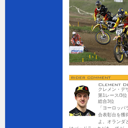
クレメン・デ
第1レース/3
総合3位
「ヨーロッパ
合表彰台を獲
よ。オランダ