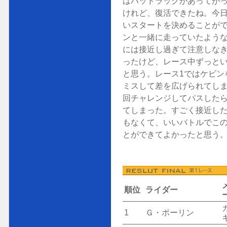
はバッドラックがあってが
けれど、復活できたね。今
いスタートを決めることが
ンと一緒に走っていたよう
には接近し過ぎて注意しな
ったけど、レース中ずっと
と思う。レース1ではケビン
ミスして差を広げられてし
回チャレンジしてパスした
てしまった。すごく接近し
もなくて、いいバトルでこ
とができてよかったと思う
順位
ライダー
1
Ｇ・ポーリン