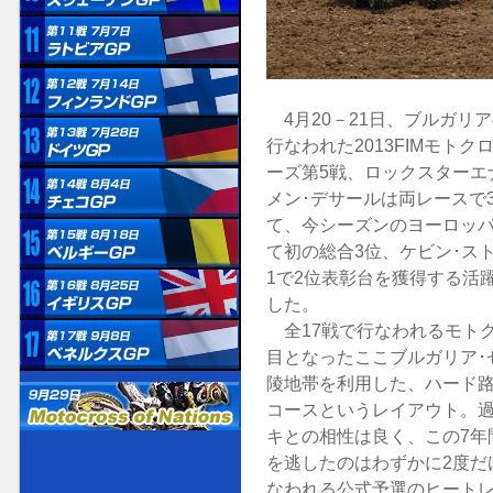
4月20－21日、ブルガリ
行なわれた2013FIMモト
ーズ第5戦、ロックスターエ
メン･デサールは両レースで
て、今シーズンのヨーロッパ
て初の総合3位、ケビン･ス
1で2位表彰台を獲得する活
した。
全17戦で行なわれるモトク
目となったここブルガリア･
陵地帯を利用した、ハード
コースというレイアウト。
キとの相性は良く、この7年
を逃したのはわずかに2度だ
なわれる公式予選のヒート