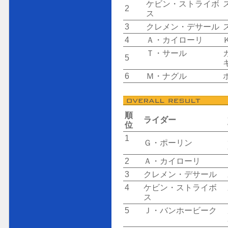
ケビン・ストライボ
2
ス
3
クレメン・デサール
4
Ａ・カイローリ
Ｔ・サール
5
6
Ｍ・ナグル
順
ライダー
位
1
Ｇ・ポーリン
2
Ａ・カイローリ
3
クレメン・デサール
4
ケビン・ストライボ
ス
5
Ｊ・バンホービーク