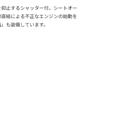
を抑止するシャッター付。シートオー
線直結による不正なエンジンの始動を
路」も装備しています。