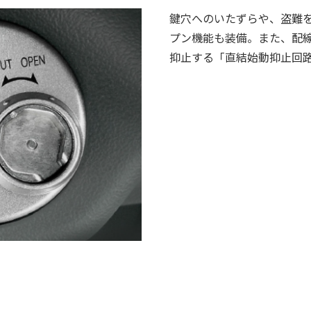
鍵穴へのいたずらや、盗難
プン機能も装備。また、配
抑止する「直結始動抑止回