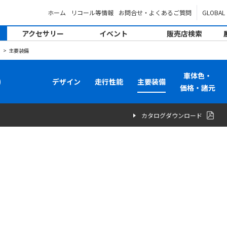
ホーム
リコール等情報
お問合せ・よくあるご質問
GLOBAL
アクセサリー
イベント
販売店検索
）
主要装備
車体色・
）
デザイン
走行性能
主要装備
価格・諸元
カタログダウンロード