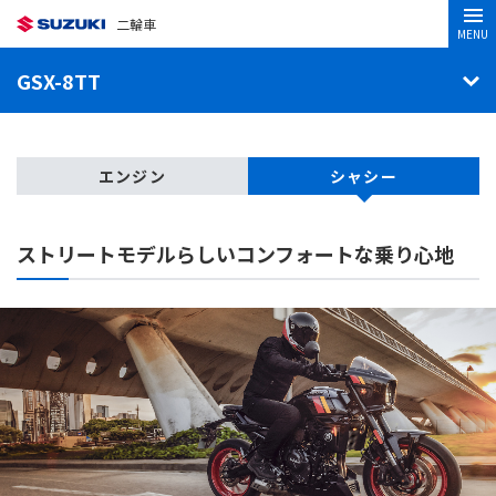
二輪車
MENU
GSX-8TT
エンジン
シャシー
ストリートモデルらしい
コンフォートな乗り心地